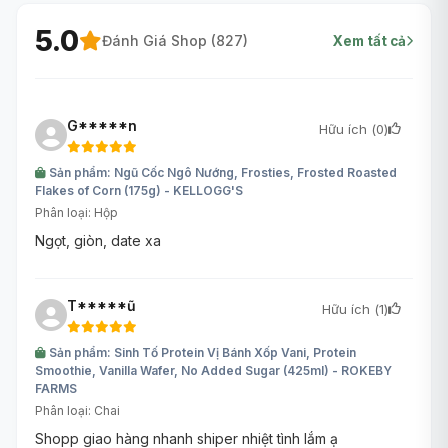
5.0
Đánh Giá Shop (
827
)
Xem tất cả
G*****n
Hữu ích (
0
)
Sản phẩm: Ngũ Cốc Ngô Nướng, Frosties, Frosted Roasted
Flakes of Corn (175g) - KELLOGG'S
Phân loại: Hộp
Ngọt, giòn, date xa
T*****ũ
Hữu ích (
1
)
Sản phẩm: Sinh Tố Protein Vị Bánh Xốp Vani, Protein
Smoothie, Vanilla Wafer, No Added Sugar (425ml) - ROKEBY
FARMS
Phân loại: Chai
Shopp giao hàng nhanh shiper nhiệt tình lắm ạ