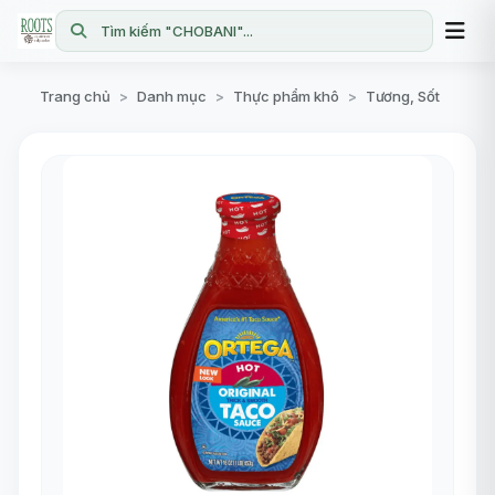
Tìm kiếm "CHOBANI"...
Trang chủ
Danh mục
Thực phẩm khô
Tương, Sốt
>
>
>