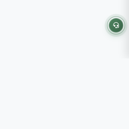
Thông tin liên hệ
237 - 239 - 241 Nguyễn Công
Trứ, P.Bến Thành, TP.HCM
Roots tin rằng những lựa chọn
082 333 6868
nhỏ mỗi ngày sẽ tạo nên một
shop@roots.vn
cuộc sống tốt đẹp hơn, đồng
07:00 - 21:00 (Thứ 2 - Chủ
hành cùng bạn bằng những giá trị