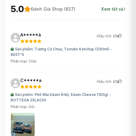
5.0
Đánh Giá Shop (
827
)
Xem tất cả
A*****à
Hữu ích (
0
)
Sản phẩm: Tương Cà Chua, Tomato Ketchup (330ml) -
BEST'S
Phân loại: Chai
C*****a
Hữu ích (
0
)
Sản phẩm: Phô Mai Edam Khối, Edam Cheese (100g) -
BOTTEGA ZELACHI
Phân loại: Gói