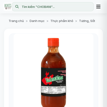
Tìm kiếm "CHOBANI"...
Trang chủ
Danh mục
Thực phẩm khô
Tương, Sốt
>
>
>