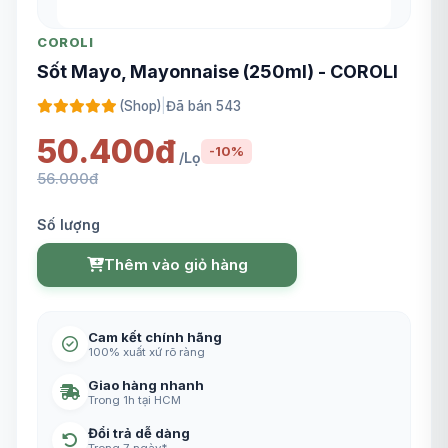
COROLI
Sốt Mayo, Mayonnaise (250ml) - COROLI
(Shop)
|
Đã bán 543
50.400đ
-10%
/Lọ
56.000đ
Số lượng
Thêm vào giỏ hàng
Cam kết chính hãng
100% xuất xứ rõ ràng
Giao hàng nhanh
Trong 1h tại HCM
Đổi trả dễ dàng
Trong 7 ngày*