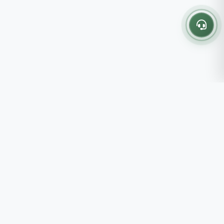
Thông tin liên hệ
237 - 239 - 241 Nguyễn Công
Trứ, P.Bến Thành, TP.HCM
Roots tin rằng những lựa chọn
082 333 6868
nhỏ mỗi ngày sẽ tạo nên một
shop@roots.vn
cuộc sống tốt đẹp hơn, đồng
07:00 - 21:00 (Thứ 2 - Chủ
hành cùng bạn bằng những giá trị
Nhật)
chân thật và chất lượng bền vững.