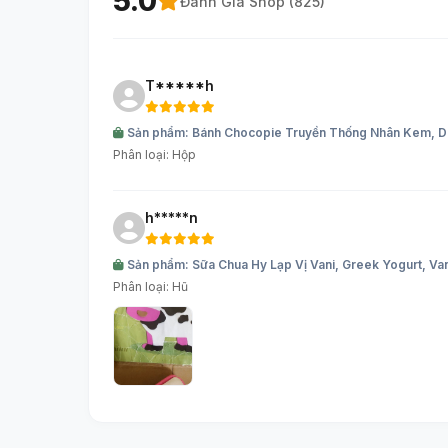
5.0
Đánh Giá Shop (
825
)
T*****h
Sản phẩm: Bánh Chocopie Truyền Thống Nhân Kem, Dre
Phân loại: Hộp
h*****n
Sản phẩm: Sữa Chua Hy Lạp Vị Vani, Greek Yogurt, Va
Phân loại: Hũ