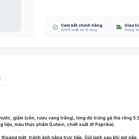
Cam kết chính hãng
Giao h
100% xuất xứ rõ ràng
Trong 1h
R
nước, giấm (cồn, rượu vang trắng), lòng đỏ trứng gà thả rông 5.5
 liệu, màu thực phẩm (Lutein, chiết xuất ớt Paprika).
, thoáng mát, tránh ánh nắng trực tiếp. Giữ lạnh sau khi mở nắp.