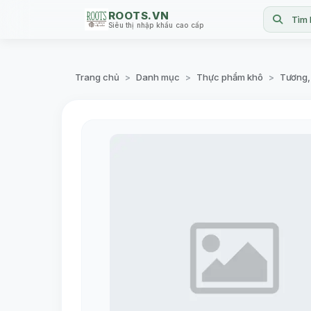
ROOTS.VN
Tìm 
Siêu thị nhập khẩu cao cấp
Trang chủ
Danh mục
Thực phẩm khô
Tương,
>
>
>