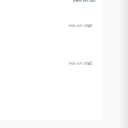
Xem tất cả
Hữu ích (
0
)
Hữu ích (
0
)