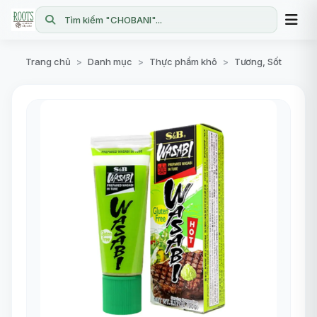
Tìm kiếm "CHOBANI"...
Trang chủ
Danh mục
Thực phẩm khô
Tương, Sốt
>
>
>