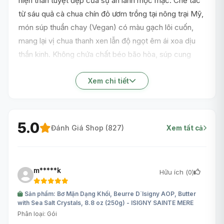
hiện thân tuyệt đẹp của sự an lành mộc mạc. Chế tác
từ sáu quả cà chua chín đỏ ươm trồng tại nông trại Mỹ,
món súp thuần chay (Vegan) có màu gạch lôi cuốn,
mang lại vị chua thanh xen lẫn độ ngọt êm ái xoa dịu
thần kinh. Không chứa chất béo bão hòa, súp cung
cấp nguồn dinh dưỡng nhẹ bụng hoàn hảo.
Xem chi tiết
5.0
Đánh Giá Shop (
827
)
Xem tất cả
m*****k
Hữu ích (
0
)
Sản phẩm: Bơ Mặn Dạng Khối, Beurre D`Isigny AOP, Butter
with Sea Salt Crystals, 8.8 oz (250g) - ISIGNY SAINTE MERE
Phân loại: Gói