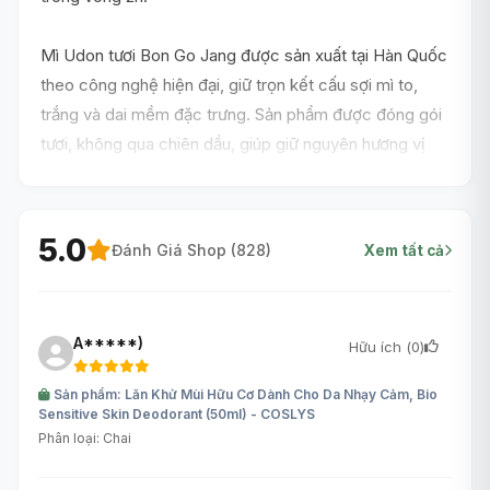
Mì Udon tươi Bon Go Jang được sản xuất tại Hàn Quốc
theo công nghệ hiện đại, giữ trọn kết cấu sợi mì to,
trắng và dai mềm đặc trưng. Sản phẩm được đóng gói
tươi, không qua chiên dầu, giúp giữ nguyên hương vị
lúa mì nguyên bản. Đây là nguyên liệu nền tảng lý
tưởng để chế biến các món mì nước hoặc mì xào kiểu
Á.
5.0
Đánh Giá Shop (
828
)
Xem tất cả
A*****)
Hữu ích (
0
)
Sản phẩm: Lăn Khử Mùi Hữu Cơ Dành Cho Da Nhạy Cảm, Bio
Sensitive Skin Deodorant (50ml) - COSLYS
Phân loại: Chai