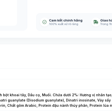
Cam kết chính hãng
Giao h
100% xuất xứ rõ ràng
Trong 1h
nh bột khoai tây, Dầu cọ, Muối. Chứa dưới 2%: Hương vị nhân tạo,
natri guanylate (Disodium guanylate), Dinatri inosinate, Vảy sấy (
erin, Chất gôm Arabic, Protein đậu nành thủy phân, Protein lúa 