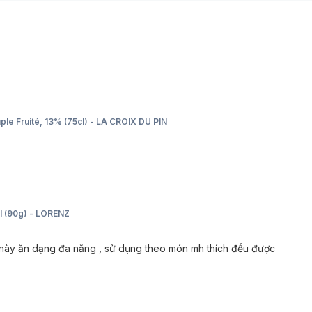
le Fruité, 13% (75cl) - LA CROIX DU PIN
el (90g) - LORENZ
 này ăn dạng đa năng , sử dụng theo món mh thích đều được