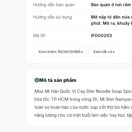
Hướng dẫn bảo quản
Bảo quản ở nơi râm 
Hướng dẫn sử dụng
Mở nắp tô đến nửa c
phút. Mở ra, khuấy 
Mã SP
IFO00203
Xem thêm (NONGSHIM)
Xem tất cả
Mô tả sản phẩm
Mua Mì Hàn Quốc Vị Cay Shin Noodle Soup Spicy 
hỏa tốc TP.HCM trong vòng 2h. Mì Shin Ramyun Bi
toàn sự hoàn hảo của nước súp cốt thịt bò hầm ca
năng lượng cho cả một buổi làm việc hay học tập