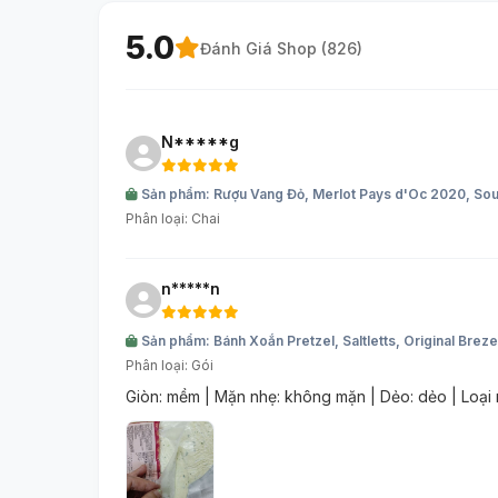
5.0
Đánh Giá Shop (
826
)
N*****g
Sản phẩm: Rượu Vang Đỏ, Merlot Pays d'Oc 2020, Soup
Phân loại: Chai
n*****n
Sản phẩm: Bánh Xoắn Pretzel, Saltletts, Original Brez
Phân loại: Gói
Giòn: mềm | Mặn nhẹ: không mặn | Dẻo: dẻo | Loại