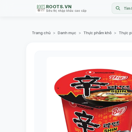
ROOTS.VN
Tìm 
Siêu thị nhập khẩu cao cấp
Trang chủ
Danh mục
Thực phẩm khô
Thực p
>
>
>