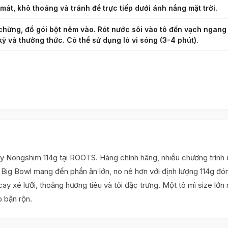
mát, khô thoáng và tránh để trực tiếp dưới ánh nắng mặt trời.
hừng, đổ gói bột nêm vào. Rót nước sôi vào tô đến vạch ngang q
kỹ và thưởng thức. Có thể sử dụng lò vi sóng (3-4 phút).
Nongshim 114g tại ROOTS. Hàng chính hãng, nhiều chương trình ưu
g Bowl mang đến phần ăn lớn, no nê hơn với định lượng 114g đóng 
y xé lưỡi, thoảng hương tiêu và tỏi đặc trưng. Một tô mì size lớn
 bận rộn.