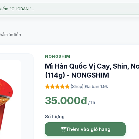
kiếm "CHOBANI"...
hẩm ăn liền
NONGSHIM
Mì Hàn Quốc Vị Cay, Shin, No
(114g) - NONGSHIM
(Shop)
|
Đã bán 1.9k
35.000đ
/Tô
Số lượng
Thêm vào giỏ hàng