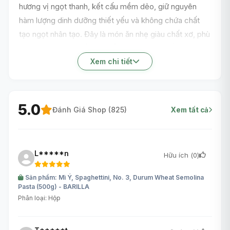
hương vị ngọt thanh, kết cấu mềm dẻo, giữ nguyên
hàm lượng dinh dưỡng thiết yếu và không chứa chất
tạo ngọt nhân tạo. Đây là món ăn nhẹ giàu chất xơ, phù
hợp cho mọi lứa tuổi, có thể sử dụng trực tiếp hoặc
thêm vào các món salad, sữa chua hay ngũ cốc để
Xem chi tiết
tăng thêm hương vị cho bữa ăn hàng ngày.
5.0
Đánh Giá Shop (
825
)
Xem tất cả
L*****n
Hữu ích (
0
)
Sản phẩm: Mì Ý, Spaghettini, No. 3, Durum Wheat Semolina
Pasta (500g) - BARILLA
Phân loại: Hộp