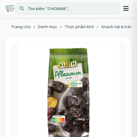
Tìm kiếm "CHOBANI"...
Trang chủ
Danh mục
Thực phẩm khô
Snack hạt & trái c
>
>
>