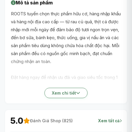
Mô tả sản phẩm
ROOTS tuyển chọn thực phẩm hữu cơ, hàng nhập khẩu
và hàng nội địa cao cấp — từ rau củ quả, thịt cá được
nhập mới mỗi ngày để đảm bảo độ tươi ngon trọn vẹn,
đến bơ sữa, bánh kẹo, thức uống, gia vị nấu ăn và các
sản phẩm tiêu dùng không chứa hóa chất độc hại. Mỗi
sản phẩm đều có nguồn gốc minh bạch, đạt chuẩn
chứng nhận an toàn.
Đặt hàng ngay để nhận ưu đãi và giao siêu tốc trong 1
giờ nội thành TP.HCM!
Xem chi tiết
5.0
Đánh Giá Shop (
825
)
Xem tất cả