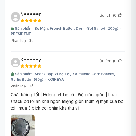
N*****n
Hữu ích (
0
)
Sản phẩm: Bơ Mặn, French Butter, Demi-Sel Salted (200g) -
PRESIDENT
Phân loại: Gói
K*****y
Hữu ích (
0
)
Sản phẩm: Snack Bắp Vị Bơ Tỏi, Koimucho Corn Snacks,
Garlic Butter (60g) - KOIKEYA
Phân loại: Gói
Chất lượng: tốt | Hương vị: bơ tỏi | Độ giòn: giòn | Loại
snack bơ tỏi ăn khá ngon miệng giòn thơm vị mặn của bơ
tỏi , mua 3 bịch coi phím khá thú vị