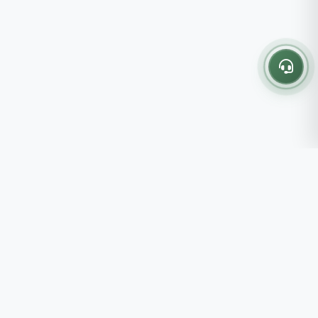
Thông tin liên hệ
237 - 239 - 241 Nguyễn Công
Trứ, P.Bến Thành, TP.HCM
Roots tin rằng những lựa chọn
082 333 6868
nhỏ mỗi ngày sẽ tạo nên một
shop@roots.vn
cuộc sống tốt đẹp hơn, đồng
07:00 - 21:00 (Thứ 2 - Chủ