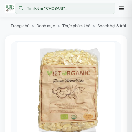
Tìm kiếm "CHOBANI"...
Trang chủ
Danh mục
Thực phẩm khô
Snack hạt & trái c
>
>
>