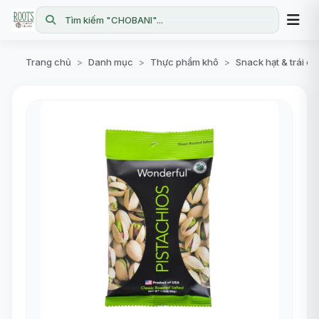
Tìm kiếm "CHOBANI"...
Trang chủ
Danh mục
Thực phẩm khô
Snack hạt & trái c
>
>
>