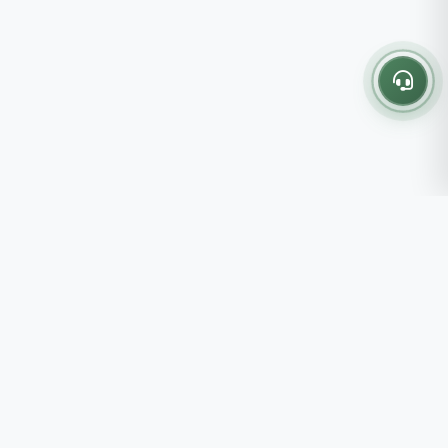
Thông tin liên hệ
237 - 239 - 241 Nguyễn Công
Trứ, P.Bến Thành, TP.HCM
Roots tin rằng những lựa chọn
082 333 6868
nhỏ mỗi ngày sẽ tạo nên một
shop@roots.vn
cuộc sống tốt đẹp hơn, đồng
07:00 - 21:00 (Thứ 2 - Chủ
hành cùng bạn bằng những giá trị
Nhật)