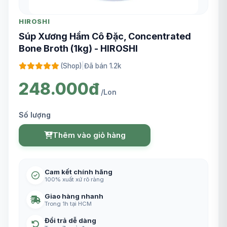
HIROSHI
Súp Xương Hầm Cô Đặc, Concentrated
Bone Broth (1kg) - HIROSHI
(Shop)
|
Đã bán 1.2k
248.000đ
/Lon
Số lượng
Thêm vào giỏ hàng
Cam kết chính hãng
100% xuất xứ rõ ràng
Giao hàng nhanh
Trong 1h tại HCM
Đổi trả dễ dàng