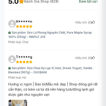
5.0
Đánh Giá Shop (
828
)
Xem tất cả
H*****n
Hữu ích (
0
)
Sản phẩm: Siro Lá Phong Nguyên Chất, Pure Maple Syrup
100% (250g) - MAPLE JOE
Phân loại: Chai
T*****g
Hữu ích (
0
)
Sản phẩm: Sữa Chua Hy Lạp Vị Vani, Greek Yogurt, Vanilla
Blended (907g) - CHOBANI
Phân loại: Hũ
Hương vị: ngon | Bao bì/Mẫu mã: đẹp | Shop đóng gói rất
cẩn thận, có kèm cả túi đá nên hàng tươi/đông lạnh giữ
được gần như nguyên vẹn