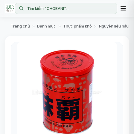
Tìm kiếm "CHOBANI"...
Trang chủ
Danh mục
Thực phẩm khô
Nguyên liệu nấu ăn
>
>
>