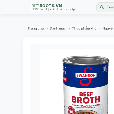
ROOTS.VN
Tìm 
Siêu thị nhập khẩu cao cấp
Trang chủ
Danh mục
Thực phẩm khô
Nguyên
>
>
>