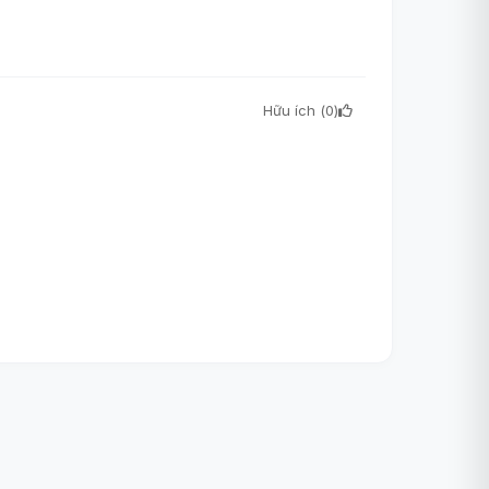
Hữu ích (
0
)