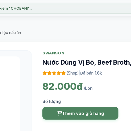
kiếm "CHOBANI"...
 liệu nấu ăn
SWANSON
Nước Dùng Vị Bò, Beef Broth
(Shop)
|
Đã bán 1.8k
82.000đ
/Lon
Số lượng
Thêm vào giỏ hàng