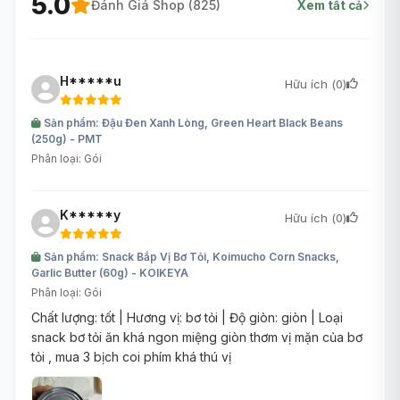
5.0
Đánh Giá Shop (
825
)
Xem tất cả
Đường hữu cơ Erythritol được lên men từ các loại tinh
bột thực vật không biến đổi gen. Sản phẩm mang lại độ
H*****u
Hữu ích (
0
)
ngọt tự nhiên thanh mát gần giống đường cát nhưng
đặc biệt chứa 0 calo, không làm tăng lượng đường
Sản phẩm: Đậu Đen Xanh Lòng, Green Heart Black Beans
trong máu. Sự thay thế hoàn hảo cho người bệnh tiểu
(250g) - PMT
Phân loại: Gói
đường và chế độ Keto.
K*****y
Hữu ích (
0
)
Sản phẩm: Snack Bắp Vị Bơ Tỏi, Koimucho Corn Snacks,
Garlic Butter (60g) - KOIKEYA
Phân loại: Gói
Chất lượng: tốt | Hương vị: bơ tỏi | Độ giòn: giòn | Loại
snack bơ tỏi ăn khá ngon miệng giòn thơm vị mặn của bơ
tỏi , mua 3 bịch coi phím khá thú vị