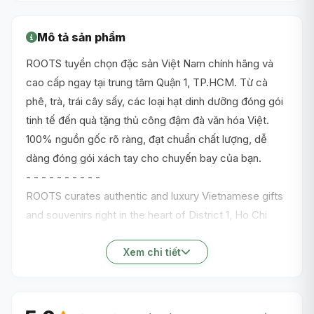
Mô tả sản phẩm
ROOTS tuyển chọn đặc sản Việt Nam chính hãng và
cao cấp ngay tại trung tâm Quận 1, TP.HCM. Từ cà
phê, trà, trái cây sấy, các loại hạt dinh dưỡng đóng gói
tinh tế đến quà tặng thủ công đậm đà văn hóa Việt.
100% nguồn gốc rõ ràng, đạt chuẩn chất lượng, dễ
dàng đóng gói xách tay cho chuyến bay của bạn.
- - - - - - - - - -
ROOTS curates authentic and luxury Vietnamese gifts
and souvenirs right in the heart of District 1, Ho Chi
Minh City centre. Discover premium local coffee,
artisan teas, dried fruits, elegantly packaged nuts, and
Xem chi tiết
cultural crafts. 100% verified origin, travel-friendly
packaging, and top-tier quality - perfect souvenirs for
friends, family, or your journey home.