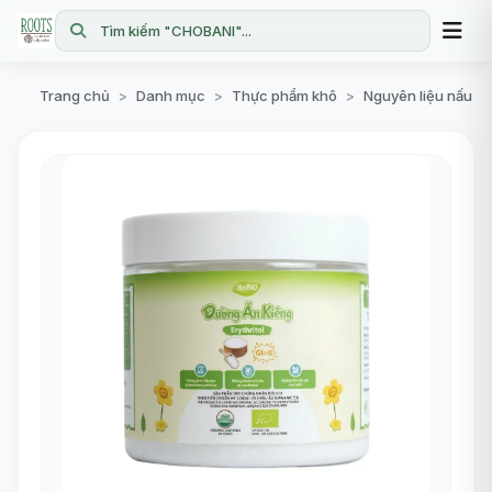
Tìm kiếm "CHOBANI"...
Trang chủ
Danh mục
Thực phẩm khô
Nguyên liệu nấu ăn
>
>
>