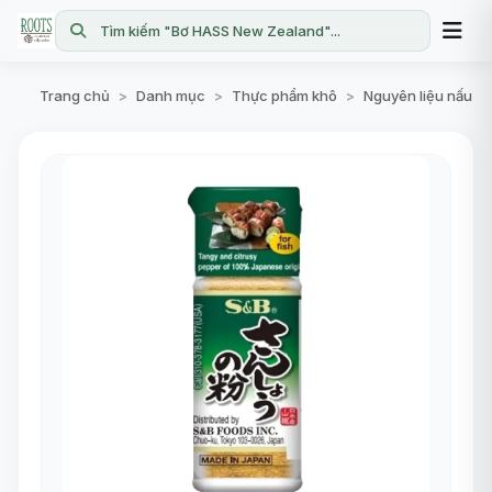
Tìm kiếm "Bơ HASS New Zealand"...
Trang chủ
Danh mục
Thực phẩm khô
Nguyên liệu nấu ăn
>
>
>