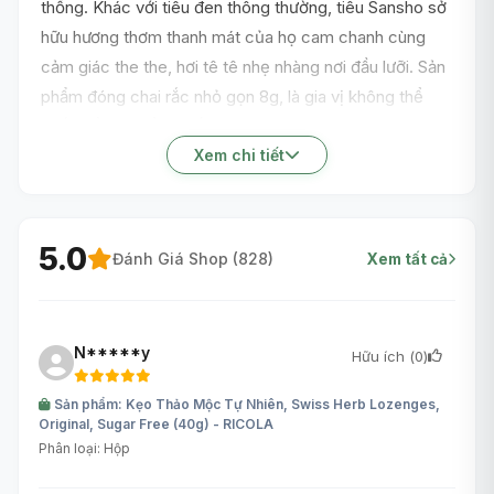
thống. Khác với tiêu đen thông thường, tiêu Sansho sở
hữu hương thơm thanh mát của họ cam chanh cùng
cảm giác the the, hơi tê tê nhẹ nhàng nơi đầu lưỡi. Sản
phẩm đóng chai rắc nhỏ gọn 8g, là gia vị không thể
thiếu để tạo điểm nhấn cho các món cá nướng lươn
nướng của xứ Phù Tang.
Xem chi tiết
5.0
Đánh Giá Shop (
828
)
Xem tất cả
N*****y
Hữu ích (
0
)
Sản phẩm: Kẹo Thảo Mộc Tự Nhiên, Swiss Herb Lozenges,
Original, Sugar Free (40g) - RICOLA
Phân loại: Hộp