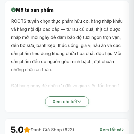
Mô tả sản phẩm
ROOTS tuyển chọn thực phẩm hữu cơ, hàng nhập khẩu
và hàng nội địa cao cấp — từ rau củ quả, thịt cá được
nhập mới mỗi ngày để đảm bảo độ tươi ngon trọn vẹn,
đến bơ sữa, bánh kẹo, thức uống, gia vị nấu ăn và các
sản phẩm tiêu dùng không chứa hóa chất độc hại. Mỗi
sản phẩm đều có nguồn gốc minh bạch, đạt chuẩn
chứng nhận an toàn.
Đặt hàng ngay để nhận ưu đãi và giao siêu tốc trong 1
giờ nội thành TP.HCM!
Xem chi tiết
5.0
Đánh Giá Shop (
823
)
Xem tất cả