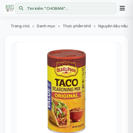
Tìm kiếm "CHOBANI"...
Trang chủ
Danh mục
Thực phẩm khô
Nguyên liệu nấu ăn
>
>
>