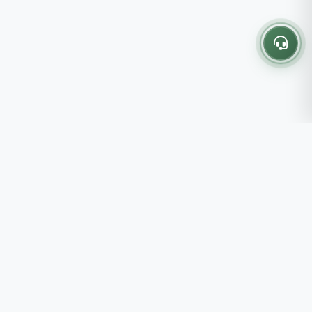
Thông tin liên hệ
237 - 239 - 241 Nguyễn Công
Trứ, P.Bến Thành, TP.HCM
Roots tin rằng những lựa chọn
082 333 6868
nhỏ mỗi ngày sẽ tạo nên một
shop@roots.vn
cuộc sống tốt đẹp hơn, đồng
07:00 - 21:00 (Thứ 2 - Chủ
hành cùng bạn bằng những giá trị
Nhật)
chân thật và chất lượng bền vững.