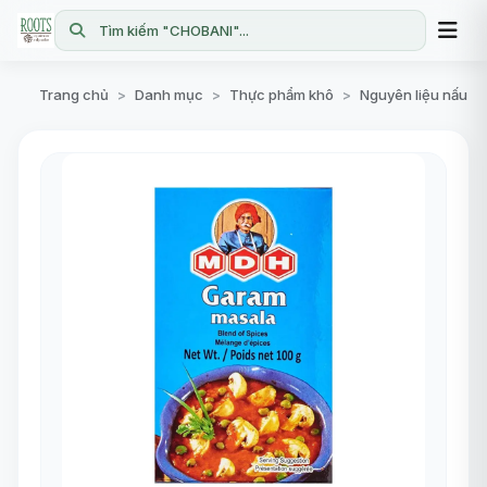
Tìm kiếm "CHOBANI"...
Trang chủ
Danh mục
Thực phẩm khô
Nguyên liệu nấu ăn
>
>
>