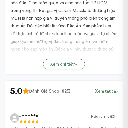
hóa đơn. Giao toàn quốc và giao hỏa tốc TP.HCM
trong vòng 1h. Bột gia vị Garam Masala từ thương hiệu
MDH là hỗn hợp gia vị truyền thống phổ biến trong ẩm
thực Ấn Độ, đặc biệt là vùng Bắc Ấn. Sản phẩm là sự
kết hợp tinh tế từ nhiều loại thảo mộc và gia vị tự nhiên,
giúp tạo nên hương vị đặc trưng, nồng ấm và thơm
ngon cho các món ăn. Bột gia vị này thường được sử
dụng trong các món cà ri, món hầm hoặc các món
thịt, rau củ để tăng cường hương vị đậm đà cho bữa ăn
Xem chi tiết
gia đình.
5.0
Đánh Giá Shop (
825
)
Xem tất cả
J*****m
Hữu ích (
0
)