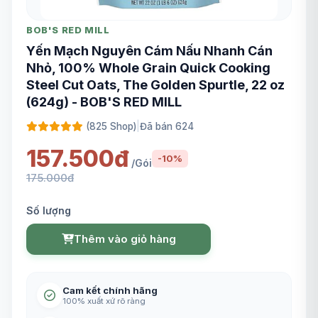
BOB'S RED MILL
Yến Mạch Nguyên Cám Nấu Nhanh Cán
Nhỏ, 100% Whole Grain Quick Cooking
Steel Cut Oats, The Golden Spurtle, 22 oz
(624g) - BOB'S RED MILL
(825 Shop)
|
Đã bán 624
157.500đ
-10%
/Gói
175.000đ
Số lượng
Thêm vào giỏ hàng
Cam kết chính hãng
100% xuất xứ rõ ràng