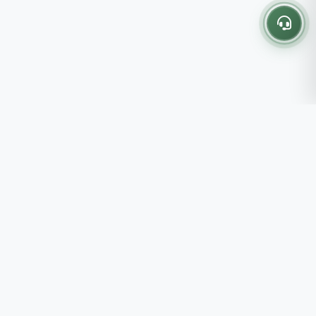
Thông tin liên hệ
237 - 239 - 241 Nguyễn Công
Trứ, P.Bến Thành, TP.HCM
Roots tin rằng những lựa chọn
082 333 6868
nhỏ mỗi ngày sẽ tạo nên một
shop@roots.vn
cuộc sống tốt đẹp hơn, đồng
07:00 - 21:00 (Thứ 2 - Chủ
hành cùng bạn bằng những giá trị
Nhật)
chân thật và chất lượng bền vững.