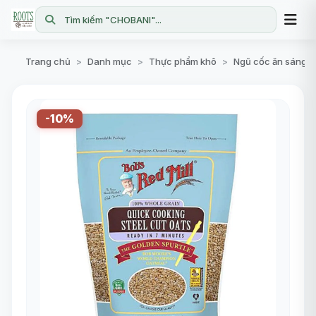
Tìm kiếm "CHOBANI"...
Trang chủ
Danh mục
Thực phẩm khô
Ngũ cốc ăn sáng
>
>
>
-10%