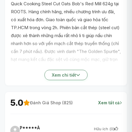
Quick Cooking Steel Cut Oats Bob's Red Mill 624g tại
ROOTS. Hàng chính hãng, nhiều chương trình ưu đãi,
có xuất hóa đơn. Giao toàn quốc và giao hỏa tốc
TP.HCM trong vòng 2h. Phiên bản cắt thép (steel cut)
được xẻ thành những mẩu rất nhỏ li ti giúp nấu chín
nhanh hơn so với yến mạch cắt thép truyền thống (chỉ
cần 7 phút nấu). Được vinh danh "The Golden Spurtle",
hạt mang kết cấu đặc sệt vô cùng mộc mạc, giữ trọn
mọi axit amin, là sự thay thế ưu việt cho gạo nấu cháo
dinh dưỡng hằng ngày.
Xem chi tiết
5.0
Đánh Giá Shop (
825
)
Xem tất cả
P*****À
Hữu ích (
0
)