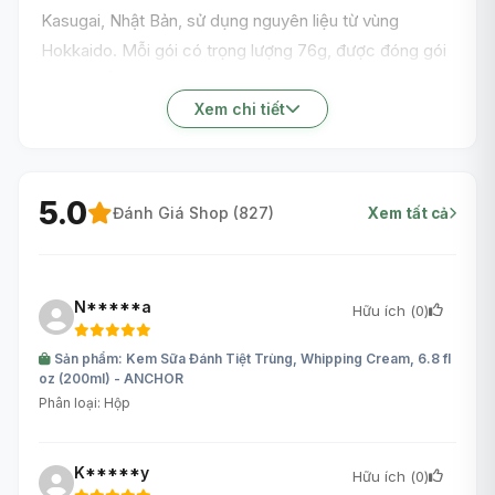
Kasugai, Nhật Bản, sử dụng nguyên liệu từ vùng
Hokkaido. Mỗi gói có trọng lượng 76g, được đóng gói
tiện lợi để thưởng thức hàng ngày hoặc làm quà tặng.
Kẹo có kết cấu cứng, tan dần trong miệng để người
Xem chi tiết
dùng cảm nhận rõ hương vị trái cây và kem sữa hòa
quyện.
5.0
Đánh Giá Shop (
827
)
Xem tất cả
N*****a
Hữu ích (
0
)
Sản phẩm: Kem Sữa Đánh Tiệt Trùng, Whipping Cream, 6.8 fl
oz (200ml) - ANCHOR
Phân loại: Hộp
K*****y
Hữu ích (
0
)