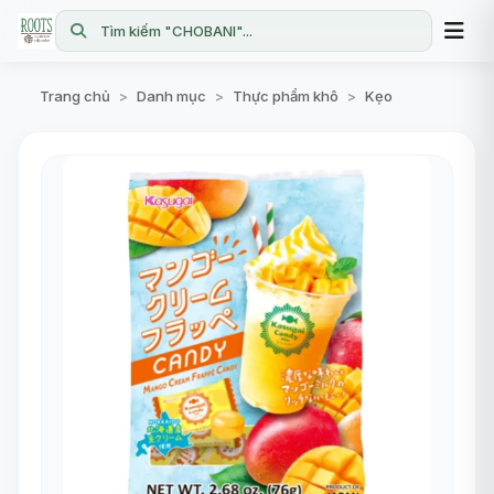
Tìm kiếm "CHOBANI"...
Trang chủ
Danh mục
Thực phẩm khô
Kẹo
>
>
>