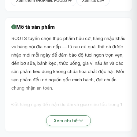
Xem thêm (HORMEL FOODS)
Xem tất cả
Mô tả sản phẩm
ROOTS tuyển chọn thực phẩm hữu cơ, hàng nhập khẩu
và hàng nội địa cao cấp — từ rau củ quả, thịt cá được
nhập mới mỗi ngày để đảm bảo độ tươi ngon trọn vẹn,
đến bơ sữa, bánh kẹo, thức uống, gia vị nấu ăn và các
sản phẩm tiêu dùng không chứa hóa chất độc hại. Mỗi
sản phẩm đều có nguồn gốc minh bạch, đạt chuẩn
chứng nhận an toàn.
Đặt hàng ngay để nhận ưu đãi và giao siêu tốc trong 1
giờ nội thành TP.HCM!
Xem chi tiết