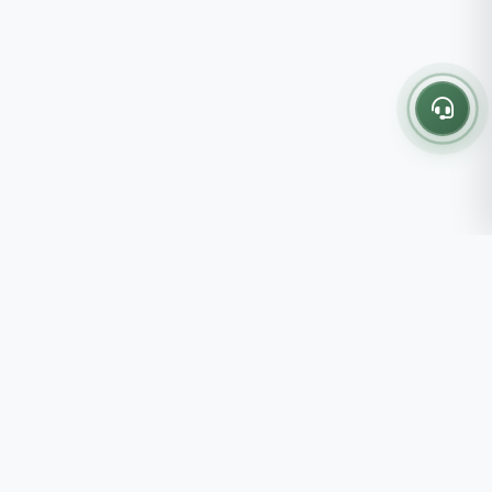
Thông tin liên hệ
237 - 239 - 241 Nguyễn Công
Trứ, P.Bến Thành, TP.HCM
Roots tin rằng những lựa chọn
082 333 6868
nhỏ mỗi ngày sẽ tạo nên một
shop@roots.vn
cuộc sống tốt đẹp hơn, đồng
07:00 - 21:00 (Thứ 2 - Chủ