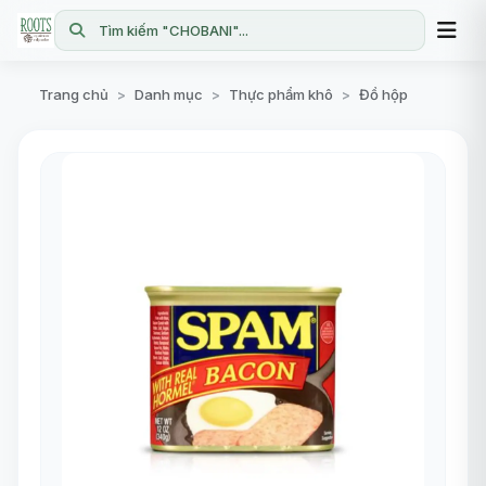
Tìm kiếm "CHOBANI"...
Trang chủ
Danh mục
Thực phẩm khô
Đồ hộp
>
>
>