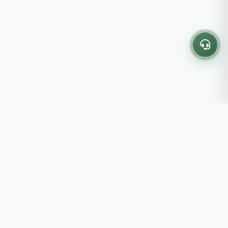
Thông tin liên hệ
237 - 239 - 241 Nguyễn Công
Trứ, P.Bến Thành, TP.HCM
Roots tin rằng những lựa chọn
082 333 6868
nhỏ mỗi ngày sẽ tạo nên một
shop@roots.vn
cuộc sống tốt đẹp hơn, đồng
07:00 - 21:00 (Thứ 2 - Chủ
hành cùng bạn bằng những giá trị