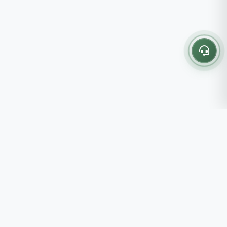
Thông tin liên hệ
237 - 239 - 241 Nguyễn Công
Trứ, P.Bến Thành, TP.HCM
Roots tin rằng những lựa chọn
082 333 6868
nhỏ mỗi ngày sẽ tạo nên một
shop@roots.vn
cuộc sống tốt đẹp hơn, đồng