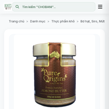
Tìm kiếm "CHOBANI"...
Trang chủ
Danh mục
Thực phẩm khô
Bơ hạt, Siro, Mứt
>
>
>