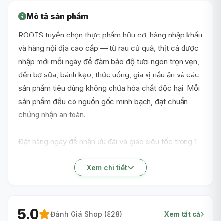
Mô tả sản phẩm
ROOTS tuyển chọn thực phẩm hữu cơ, hàng nhập khẩu
và hàng nội địa cao cấp — từ rau củ quả, thịt cá được
nhập mới mỗi ngày để đảm bảo độ tươi ngon trọn vẹn,
đến bơ sữa, bánh kẹo, thức uống, gia vị nấu ăn và các
sản phẩm tiêu dùng không chứa hóa chất độc hại. Mỗi
sản phẩm đều có nguồn gốc minh bạch, đạt chuẩn
chứng nhận an toàn.
Đặt hàng ngay để nhận ưu đãi và giao siêu tốc trong 1
giờ nội thành TP.HCM!
Xem chi tiết
5.0
Đánh Giá Shop (
828
)
Xem tất cả