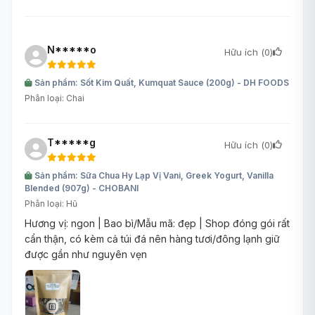
N*****o
Hữu ích (
0
)
Sản phẩm: Sốt Kim Quất, Kumquat Sauce (200g) - DH FOODS
Phân loại: Chai
T*****g
Hữu ích (
0
)
Sản phẩm: Sữa Chua Hy Lạp Vị Vani, Greek Yogurt, Vanilla
Blended (907g) - CHOBANI
Phân loại: Hũ
Hương vị: ngon | Bao bì/Mẫu mã: đẹp | Shop đóng gói rất
cẩn thận, có kèm cả túi đá nên hàng tươi/đông lạnh giữ
được gần như nguyên vẹn