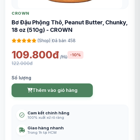
CROWN
Bơ Đậu Phộng Thô, Peanut Butter, Chunky,
18 oz (510g) - CROWN
(Shop)
|
Đã bán 458
109.800đ
-10%
/Hũ
122.000đ
Số lượng
Thêm vào giỏ hàng
Cam kết chính hãng
100% xuất xứ rõ ràng
Giao hàng nhanh
Trong 1h tại HCM