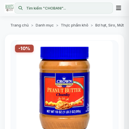
Tìm kiếm "CHOBANI"...
Trang chủ
Danh mục
Thực phẩm khô
Bơ hạt, Siro, Mứt
>
>
>
-10%