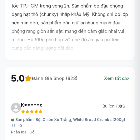
tốc TP.HCM trong vòng 2h. Sản phẩm bơ đậu phộng
dạng hạt thô (chunky) nhập khẩu Mỹ. Không chỉ có lớp
nền mịn béo, sản phẩm còn giữ lại những mảnh đậu
phộng rang giòn sần sật, mang đến cảm giác nhai vui
miệng. Hũ 510g phù hợp với chế độ ăn giàu protein,
cung cấp năng lượng dồi dào.
5.0
Đánh Giá Shop (
828
)
Xem tất cả
K*****c
Hữu ích (
0
)
Sản phẩm: Bột Chiên Xù Trắng, White Bread Crumbs (200g) -
TITI’S
Phân loại: Gói