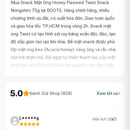
Mua Snack Mật Ong Honey Flavored Twist Snack
Nongshim 75g tại ROOTS. Hàng chính hãng, nhiều
chương trình ưu đãi, có xuất hóa đơn. Giao toàn quốc
và giao hỏa tốc TP.HCM trong vòng 2h. Snack mật
ong Twist có tạo hình sợi ruy băng xoắn độc đáo, tạo
độ xốp giòn rào rạo khi nhai. Bề mặt snack được phủ
lớp mật ong keo (Acacia honey) vàng óng và rắc nhẹ
bột mè thơm bùi. Độ ngọt tự nhiên thanh tao của mật
ong hòa với cốt bánh từ lúa mì nguyên cám đem đến
một thức quà vặt ngọt nhẹ, không ngấy, yêu thích bởi
mọi thế hệ.
5.0
Đánh Giá Shop (
828
)
Xem tất cả
L*****g
Hữu ích (
0
)