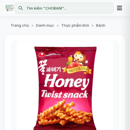
Tìm kiếm "CHOBANI"...
Trang chủ
Danh mục
Thực phẩm khô
Bánh
>
>
>