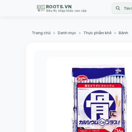
ROOTS.VN
Tìm 
Siêu thị nhập khẩu cao cấp
Trang chủ
Danh mục
Thực phẩm khô
Bánh
>
>
>