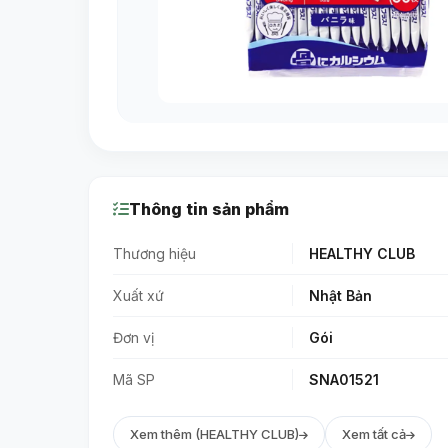
Thông tin sản phẩm
Thương hiệu
HEALTHY CLUB
Xuất xứ
Nhật Bản
Đơn vị
Gói
Mã SP
SNA01521
Xem thêm (HEALTHY CLUB)
Xem tất cả