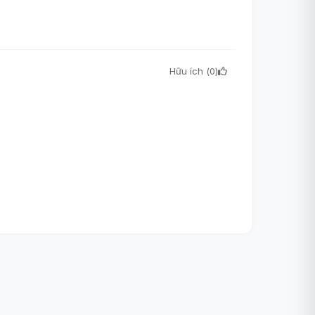
Hữu ích (
0
)