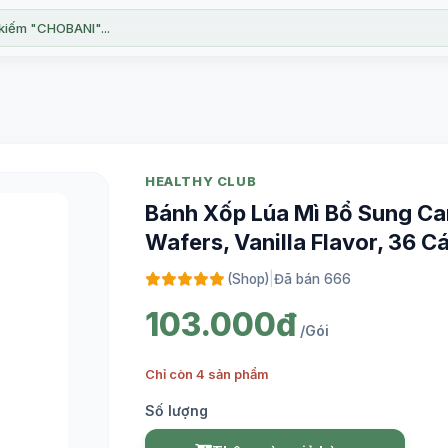
kiếm "CHOBANI"...
HEALTHY CLUB
Bánh Xốp Lúa Mì Bổ Sung Can
Wafers, Vanilla Flavor, 36 
(Shop)
|
Đã bán 666
103.000đ
/Gói
Chỉ còn 4 sản phẩm
Số lượng