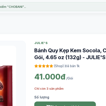
kiếm "CHOBANI"...
JULIE'S
Bánh Quy Kẹp Kem Socola, C
Gói, 4.65 oz (132g) - JULIE'S
(Shop)
|
Đã bán 1k
41.000đ
/Gói
Chỉ còn 3 sản phẩm
Số lượng