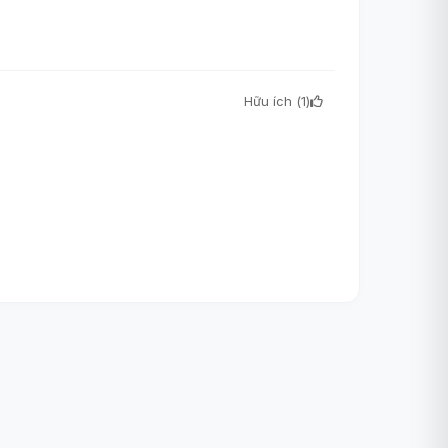
Hữu ích (
1
)