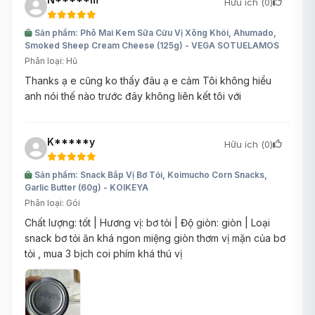
Hữu ích (
0
)
Sản phẩm: Phô Mai Kem Sữa Cừu Vị Xông Khói, Ahumado,
Smoked Sheep Cream Cheese (125g) - VEGA SOTUELAMOS
Phân loại: Hũ
Thanks ạ e cũng ko thấy đâu ạ e cảm Tôi không hiểu
anh nói thế nào trước đây không liên kết tôi với
K*****y
Hữu ích (
0
)
Sản phẩm: Snack Bắp Vị Bơ Tỏi, Koimucho Corn Snacks,
Garlic Butter (60g) - KOIKEYA
Phân loại: Gói
Chất lượng: tốt | Hương vị: bơ tỏi | Độ giòn: giòn | Loại
snack bơ tỏi ăn khá ngon miệng giòn thơm vị mặn của bơ
tỏi , mua 3 bịch coi phím khá thú vị