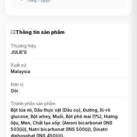
Trong 7 ngày*
Thông tin sản phẩm
Thương hiệu
JULIE'S
Xuất xứ
Malaysia
Đơn vị
Gói
Thành phần sản phẩm
Bột lúa mì, Dầu thực vật (Dầu cọ), Đường, Xi-rô
glucose, Bột whey, Muối, Bột phô mai (1%), Hương
liệu, Men, Chất tạo xốp: (Amoni bicarbonat (INS
503(ii)), Natri bicarbonat (INS 500(i)), Dinatri
diphosphat (INS 450(i))).