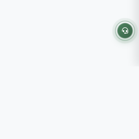
Thông tin liên hệ
237 - 239 - 241 Nguyễn Công
Trứ, P.Bến Thành, TP.HCM
Roots tin rằng những lựa chọn
082 333 6868
nhỏ mỗi ngày sẽ tạo nên một
shop@roots.vn
cuộc sống tốt đẹp hơn, đồng
07:00 - 21:00 (Thứ 2 - Chủ