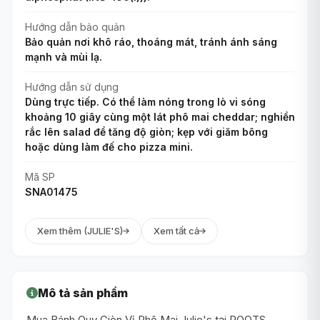
Hướng dẫn bảo quản
Bảo quản nơi khô ráo, thoáng mát, tránh ánh sáng
mạnh và mùi lạ.
Hướng dẫn sử dụng
Dùng trực tiếp. Có thể làm nóng trong lò vi sóng
khoảng 10 giây cùng một lát phô mai cheddar; nghiền
rắc lên salad để tăng độ giòn; kẹp với giăm bông
hoặc dùng làm đế cho pizza mini.
Mã SP
SNA01475
Xem thêm (JULIE'S)
Xem tất cả
Mô tả sản phẩm
Mua Bánh Quy Giòn Vị Phô Mai Julie's tại ROOTS.