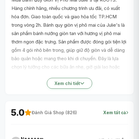
Hàng chính hãng, nhiều chương trình ưu đãi, có xuất
hóa đơn. Giao toàn quốc và giao hỏa tốc TP.HCM
trong vòng 2h. Bánh quy giòn vị phô mai của Julie's là
sản phẩm bánh nướng giòn tan với hương vị phô mai
thơm ngon đặc trưng. Sản phẩm được đóng gói tiện lợi
gồm 4 gói nhỏ bên trong, giúp giữ độ giòn và dễ dàng
bảo quản hoặc mang theo khi di chuyển. Đây là lựa
chọn lý tưởng cho các bữa ăn nhẹ, giờ giải lao hoặc
dùng kèm trong các buổi trà chiều nhờ hương vị đậm
đà và kết cấu giòn xốp chất lượng từ thương hiệu
Xem chi tiết
Julie's.
5.0
Đánh Giá Shop (
826
)
Xem tất cả
N*****m