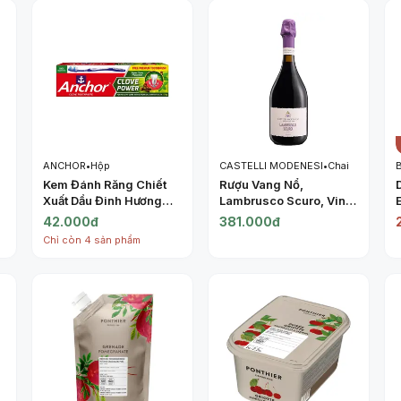
ANCHOR
•
Hộp
CASTELLI MODENESI
•
Chai
Kem Đánh Răng Chiết
Rượu Vang Nổ,
Xuất Dầu Đinh Hương
Lambrusco Scuro, Vino
Kèm Bàn Chải, Super
Frizzante Rosso
42.000đ
381.000đ
Clove Protection
Amabile, 8% (750ml) -
Chỉ còn 4 sản phẩm
Toothpaste, Clove
CASTELLI MODENESI
Power, Toothbrush
Included (175g) -
ANCHOR