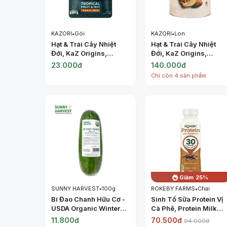
KAZORI
•
Gói
KAZORI
•
Lon
Hạt & Trái Cây Nhiệt
Hạt & Trái Cây Nhiệt
Đới, KaZ Origins,
Đới, KaZ Origins,
Tropical Fruit & Nut
Tropical Fruit & Nut
23.000đ
140.000đ
Trail Mix, 1.06 oz (30g)
Trail Mix, 6.3 oz (180g
Chỉ còn 4 sản phẩm
- KAZORI
- KAZORI
Giảm 25%
SUNNY HARVEST
•
100g
ROKEBY FARMS
•
Chai
Bí Đao Chanh Hữu Cơ -
Sinh Tố Sữa Protein Vị
USDA Organic Winter
Cà Phê, Protein Milk
Melon - SUNNY
Smoothie, Double
11.800đ
70.500đ
94.000đ
HARVEST
Espresso (425ml) -