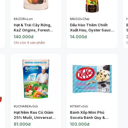
KAZORI
•
Lon
MAGGI
•
Chai
Hạt & Trái Cây Rừng,
Dầu Hào Thêm Chiết
KaZ Origins, Forest
Xuất Hàu, Oyster Sauce
Fruit & Nut Trail Mix, 6.3
(150g) - MAGGI
140.000đ
14.000đ
)
oz (180g) - KAZORI
Chỉ còn 4 sản phẩm
KUCHAREK
•
Gói
KITKAT
•
Gói
Hạt Nêm Rau Củ Giảm
Bánh Xốp Mini Phủ
25% Muối, Universal
Socola Bánh Quy &
Vegetable Seasoning,
Kem, Mini Wafer Bars,
81.000đ
103.000đ
25% Less Salt (400g) -
Cookies & Cream, 9