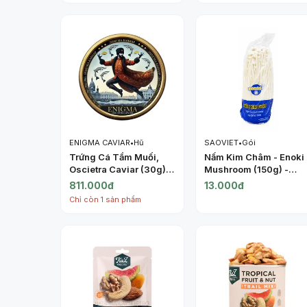
ENIGMA CAVIAR
•
Hũ
SAOVIET
•
Gói
Trứng Cá Tầm Muối,
Nấm Kim Châm - Enoki
Oscietra Caviar (30g) -
Mushroom (150g) -
ENIGMA CAVIAR
SAOVIET
811.000đ
13.000đ
Chỉ còn 1 sản phẩm