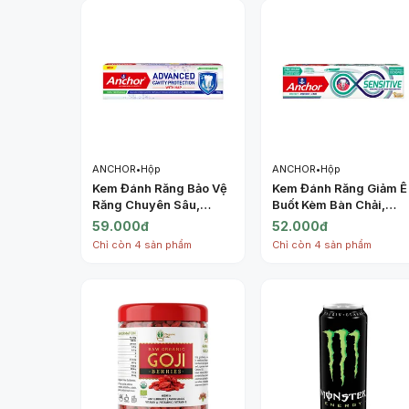
ANCHOR
•
Hộp
ANCHOR
•
Hộp
Kem Đánh Răng Bảo Vệ
Kem Đánh Răng Giảm Ê
Răng Chuyên Sâu,
Buốt Kèm Bàn Chải,
Calcium
Sensitive Toothpaste,
59.000đ
52.000đ
Hydroxyapatite
Toothbrush Included
Chỉ còn 4 sản phẩm
Chỉ còn 4 sản phẩm
Toothpaste, Advanced
(100g) - ANCHOR
Cavity Protection with
HAP, Doublemint
Flavour (150g) -
ANCHOR