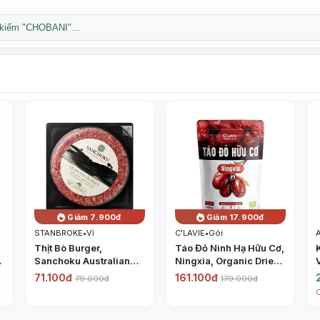
kiếm "CHOBANI"...
Giảm 7.900đ
Giảm 17.900đ
STANBROKE
•
Vỉ
C'LAVIE
•
Gói
Thịt Bò Burger,
Táo Đỏ Ninh Hạ Hữu Cơ,
Sanchoku Australian
Ningxia, Organic Dried
Beef Artisans, Grass
Jujube (450g) - C'LAVIE
71.100đ
161.100đ
79.000đ
179.000đ
Fed Burger (150g) -
STANBROKE