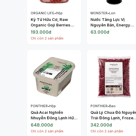
ORGANIC LIFE
•
Hộp
MONSTER
•
Lon
Kỷ Tử Hữu Cơ, Raw
Nước Tăng Lực Vị
Organic Goji Berries
Nguyên Bản, Energy
(180g) - ORGANIC LIFE
Drink, Original (500ml)
193.000đ
63.000đ
- MONSTER
Chỉ còn 2 sản phẩm
PONTHIER
•
Hộp
PONTHIER
•
Bao
Quả Acai Nghiền
Quả Lý Chua Đỏ Nguyê
Nhuyễn Đông Lạnh Hữu
Trái Đông Lạnh, Frozen
Cơ, Purée Acai Bio,
Redcurrants IQF, 2.2
648.000đ
342.000đ
Frozen Acai Berry, 2.2
lbs (1kg) - PONTHIER
Chỉ còn 2 sản phẩm
Chỉ còn 2 sản phẩm
lbs (1kg) - PONTHIER