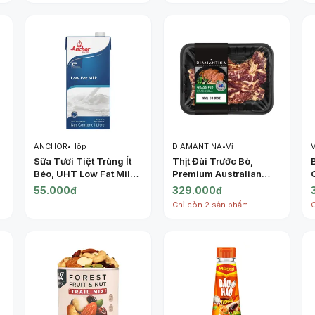
ANCHOR
•
Hộp
DIAMANTINA
•
Vỉ
Sữa Tươi Tiệt Trùng Ít
Thịt Đùi Trước Bò,
Béo, UHT Low Fat Milk
Premium Australian
(1L) - ANCHOR
Beef Grass Fed, Navel
55.000đ
329.000đ
End Brisket (500g) -
Chỉ còn 2 sản phẩm
DIAMANTINA