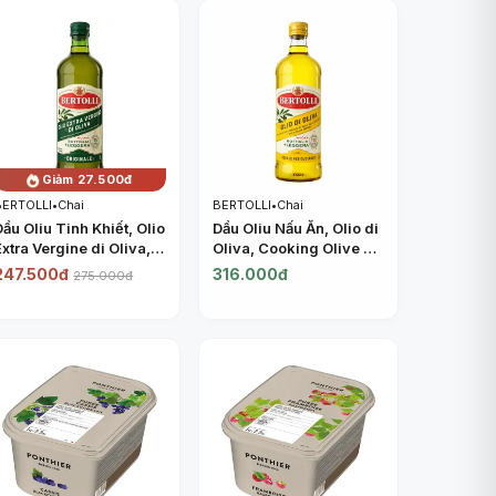
ANCHOR
Giảm 27.500đ
BERTOLLI
•
Chai
BERTOLLI
•
Chai
Dầu Oliu Tinh Khiết, Olio
Dầu Oliu Nấu Ăn, Olio di
Extra Vergine di Oliva,
Oliva, Cooking Olive Oil
Extra Virgin Olive Oil
(1L) - BERTOLLI
247.500đ
316.000đ
275.000đ
(1L) - BERTOLLI