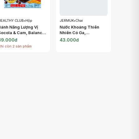
HEALTHY CLUB
•
Hộp
JERMUK
•
Chai
Bánh Năng Lượng Vị
Nước Khoáng Thiên
Socola & Cam, Balance
Nhiên Có Ga,
Power, Moist Chocolate
Carbonated Natural
39.000đ
43.000đ
& Orange Energy Bar, 2
Mineral Water (0.5L) -
Chỉ còn 2 sản phẩm
Gói (60.8g) - HEALTHY
JERMUK
CLUB