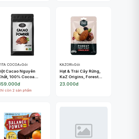
VITA COCOA
•
Gói
KAZORI
•
Gói
Bột Cacao Nguyên
Hạt & Trái Cây Rừng,
Chất, 100% Cocoa
KaZ Origins, Forest
Powder, Natural
Fruit & Nut Trail Mix,
359.000đ
23.000đ
Unsweetened (500g) -
1.06 oz (30g) - KAZORI
Chỉ còn 2 sản phẩm
VITA COCOA