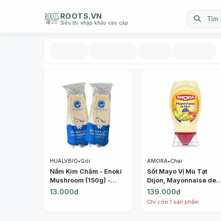
ROOTS.VN
Tìm 
Siêu thị nhập khẩu cao cấp
HUALVBIO
•
Gói
AMORA
•
Chai
Nấm Kim Châm - Enoki
Sốt Mayo Vị Mù Tạt
Mushroom (150g) -
Dijon, Mayonnaise de
HUALVBIO
Dijon (235g) - AMORA
13.000đ
139.000đ
Chỉ còn 1 sản phẩm