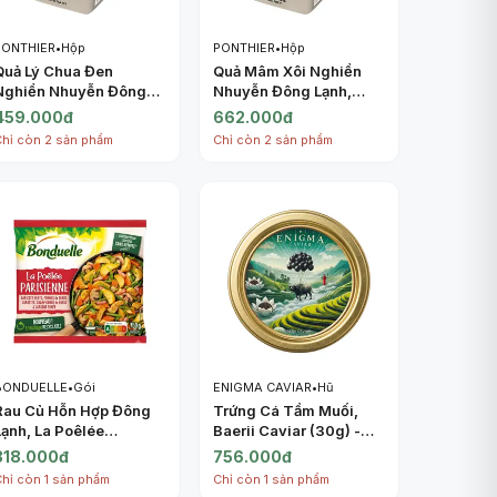
PONTHIER
•
Hộp
PONTHIER
•
Hộp
Quả Lý Chua Đen
Quả Mâm Xôi Nghiền
Nghiền Nhuyễn Đông
Nhuyễn Đông Lạnh,
Lạnh, Purée Cassis,
Purée Framboise,
459.000đ
662.000đ
Frozen Sugared
Frozen Raspberry, 2.2
Chỉ còn 2 sản phẩm
Chỉ còn 2 sản phẩm
Blackcurrant, 2.2 lbs
lbs (1kg) - PONTHIER
(1kg) - PONTHIER
BONDUELLE
•
Gói
ENIGMA CAVIAR
•
Hũ
Rau Củ Hỗn Hợp Đông
Trứng Cá Tầm Muối,
Lạnh, La Poêlée
Baerii Caviar (30g) -
Parisienne (750g) -
ENIGMA CAVIAR
318.000đ
756.000đ
BONDUELLE
Chỉ còn 1 sản phẩm
Chỉ còn 1 sản phẩm