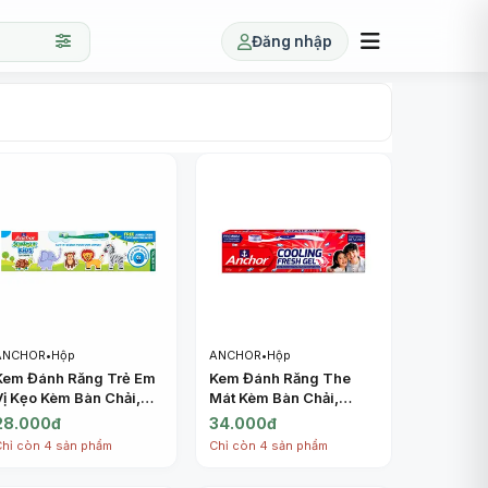
Đăng nhập
ANCHOR
•
Hộp
ANCHOR
•
Hộp
Kem Đánh Răng Trẻ Em
Kem Đánh Răng The
Vị Kẹo Kèm Bàn Chải,
Mát Kèm Bàn Chải,
Jungle Kids
Cooling Fresh Gel
28.000đ
34.000đ
Toothpaste, Bubble
Toothpaste, Toothbrush
Chỉ còn 4 sản phẩm
Chỉ còn 4 sản phẩm
Gum Flavor, Toothbrush
Included (150g) -
Included (50g) -
ANCHOR