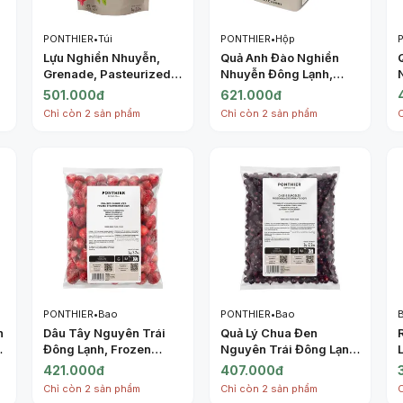
PONTHIER
•
Túi
PONTHIER
•
Hộp
Lựu Nghiền Nhuyễn,
Quả Anh Đào Nghiền
Grenade, Pasteurized
Nhuyễn Đông Lạnh,
Chilled Sugared Puree
Purée Griotte, Frozen
501.000đ
621.000đ
Pomegranate (1kg) -
Sugared Morello
Chỉ còn 2 sản phẩm
Chỉ còn 2 sản phẩm
PONTHIER
Cherry, 2.2 lbs (1kg) -
PONTHIER
PONTHIER
•
Bao
PONTHIER
•
Bao
n
Dâu Tây Nguyên Trái
Quả Lý Chua Đen
Đông Lạnh, Frozen
Nguyên Trái Đông Lạnh,
Strawberries IQF, 2.2
Frozen Blackcurrants
421.000đ
407.000đ
lbs (1kg) - PONTHIER
IQF, 2.2 lbs (1kg) -
Chỉ còn 2 sản phẩm
Chỉ còn 2 sản phẩm
PONTHIER