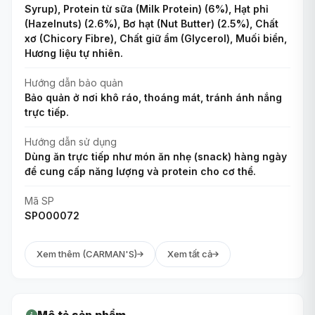
Syrup), Protein từ sữa (Milk Protein) (6%), Hạt phỉ
(Hazelnuts) (2.6%), Bơ hạt (Nut Butter) (2.5%), Chất
xơ (Chicory Fibre), Chất giữ ẩm (Glycerol), Muối biển,
Hương liệu tự nhiên.
Hướng dẫn bảo quản
Bảo quản ở nơi khô ráo, thoáng mát, tránh ánh nắng
trực tiếp.
Hướng dẫn sử dụng
Dùng ăn trực tiếp như món ăn nhẹ (snack) hàng ngày
để cung cấp năng lượng và protein cho cơ thể.
Mã SP
SPO00072
Xem thêm (CARMAN'S)
Xem tất cả
Mô tả sản phẩm