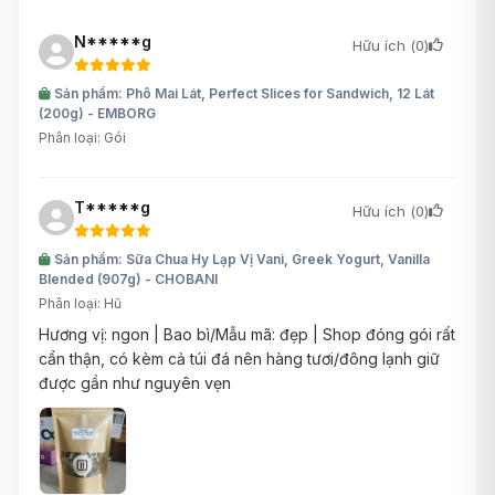
N*****g
Hữu ích (
0
)
Sản phẩm: Phô Mai Lát, Perfect Slices for Sandwich, 12 Lát
(200g) - EMBORG
Phân loại: Gói
T*****g
Hữu ích (
0
)
Sản phẩm: Sữa Chua Hy Lạp Vị Vani, Greek Yogurt, Vanilla
Blended (907g) - CHOBANI
Phân loại: Hũ
Hương vị: ngon | Bao bì/Mẫu mã: đẹp | Shop đóng gói rất
cẩn thận, có kèm cả túi đá nên hàng tươi/đông lạnh giữ
được gần như nguyên vẹn