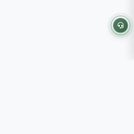
Thông tin liên hệ
237 - 239 - 241 Nguyễn Công
Trứ, P.Bến Thành, TP.HCM
Roots tin rằng những lựa chọn
082 333 6868
nhỏ mỗi ngày sẽ tạo nên một
shop@roots.vn
cuộc sống tốt đẹp hơn, đồng
07:00 - 21:00 (Thứ 2 - Chủ
hành cùng bạn bằng những giá trị