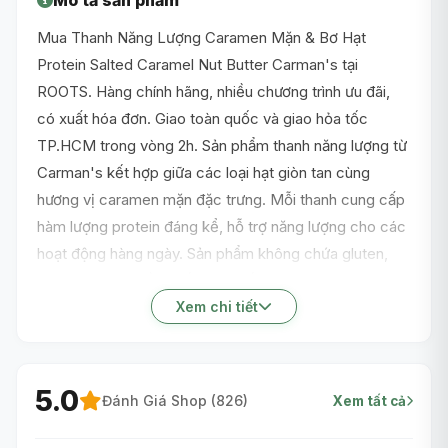
Mua Thanh Năng Lượng Caramen Mặn & Bơ Hạt
Protein Salted Caramel Nut Butter Carman's tại
ROOTS. Hàng chính hãng, nhiều chương trình ưu đãi,
có xuất hóa đơn. Giao toàn quốc và giao hỏa tốc
TP.HCM trong vòng 2h. Sản phẩm thanh năng lượng từ
Carman's kết hợp giữa các loại hạt giòn tan cùng
hương vị caramen mặn đặc trưng. Mỗi thanh cung cấp
hàm lượng protein đáng kể, hỗ trợ năng lượng cho các
hoạt động hàng ngày. Sản phẩm không chứa gluten,
phù hợp cho nhiều chế độ ăn uống lành mạnh. Với
thành phần từ hạt tự nhiên như đậu phộng và hạnh
Xem chi tiết
nhân, đây là lựa chọn ăn nhẹ tiện lợi cho người bận rộn.
5.0
Đánh Giá Shop (
826
)
Xem tất cả