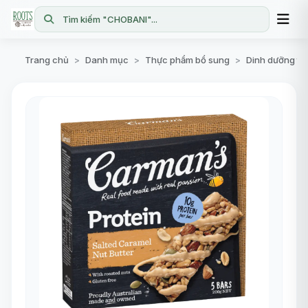
Tìm kiếm "CHOBANI"...
Trang chủ
Danh mục
Thực phẩm bổ sung
Dinh dưỡng th
>
>
>