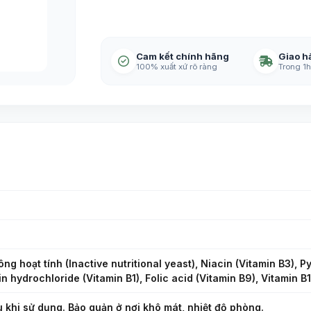
Cam kết chính hãng
Giao h
100% xuất xứ rõ ràng
Trong 1h
g hoạt tính (Inactive nutritional yeast), Niacin (Vitamin B3), P
n hydrochloride (Vitamin B1), Folic acid (Vitamin B9), Vitamin B1
u khi sử dụng. Bảo quản ở nơi khô mát, nhiệt độ phòng.