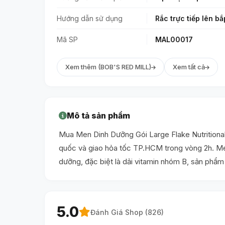
Hướng dẫn sử dụng
Rắc trực tiếp lên b
Mã SP
MAL00017
Xem thêm (BOB'S RED MILL)
Xem tất cả
Mô tả sản phẩm
Mua Men Dinh Dưỡng Gói Large Flake Nutritional 
quốc và giao hỏa tốc TP.HCM trong vòng 2h. Men
dưỡng, đặc biệt là dải vitamin nhóm B, sản phẩm 
5.0
Đánh Giá Shop (
826
)