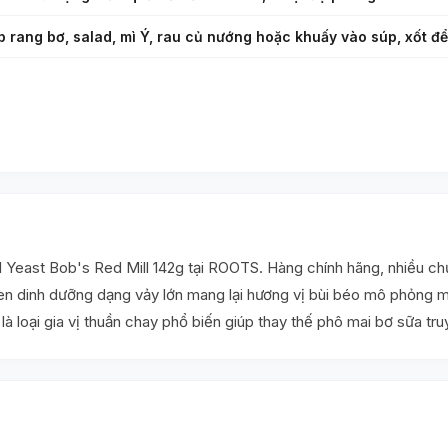
ắp rang bơ, salad, mì Ý, rau củ nướng hoặc khuấy vào súp, xốt để
Yeast Bob's Red Mill 142g tại ROOTS. Hàng chính hãng, nhiều chươ
 dinh dưỡng dạng vảy lớn mang lại hương vị bùi béo mô phỏng mù
là loại gia vị thuần chay phổ biến giúp thay thế phô mai bơ sữa t