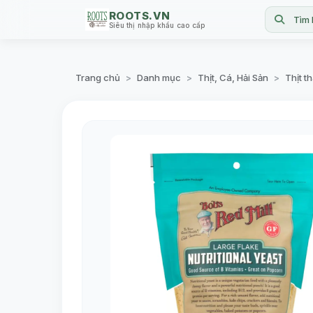
ROOTS.VN
Tìm 
Siêu thị nhập khẩu cao cấp
Trang chủ
Danh mục
Thịt, Cá, Hải Sản
Thịt t
>
>
>