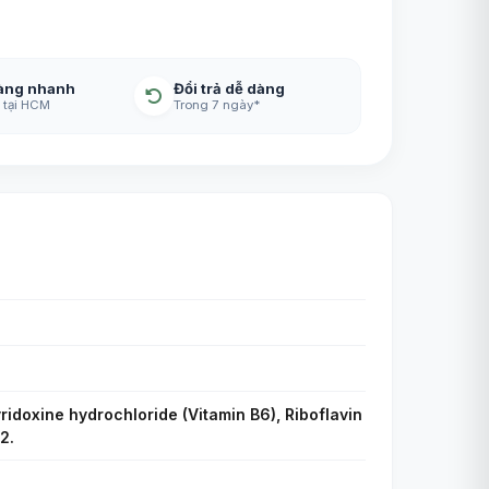
àng nhanh
Đổi trả dễ dàng
 tại HCM
Trong 7 ngày*
yridoxine hydrochloride (Vitamin B6), Riboflavin
2.