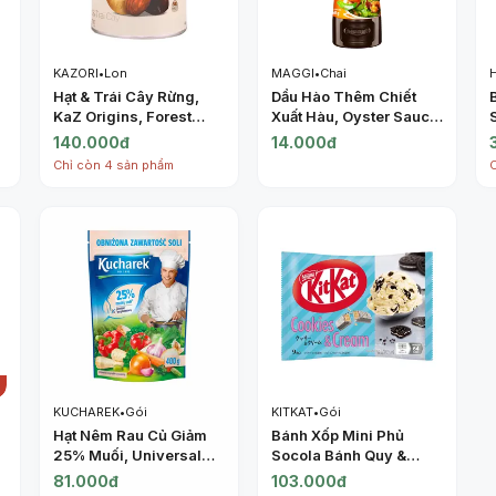
KAZORI
•
Lon
MAGGI
•
Chai
Hạt & Trái Cây Rừng,
Dầu Hào Thêm Chiết
KaZ Origins, Forest
Xuất Hàu, Oyster Sauce
Fruit & Nut Trail Mix, 6.3
(150g) - MAGGI
140.000đ
14.000đ
)
oz (180g) - KAZORI
Chỉ còn 4 sản phẩm
KUCHAREK
•
Gói
KITKAT
•
Gói
Hạt Nêm Rau Củ Giảm
Bánh Xốp Mini Phủ
25% Muối, Universal
Socola Bánh Quy &
Vegetable Seasoning,
Kem, Mini Wafer Bars,
81.000đ
103.000đ
25% Less Salt (400g) -
Cookies & Cream, 9