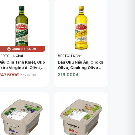
ANCHOR
Giảm 27.500đ
BERTOLLI
•
Chai
BERTOLLI
•
Chai
Dầu Oliu Tinh Khiết, Olio
Dầu Oliu Nấu Ăn, Olio di
Extra Vergine di Oliva,
Oliva, Cooking Olive Oil
Extra Virgin Olive Oil
(1L) - BERTOLLI
247.500đ
316.000đ
275.000đ
(1L) - BERTOLLI