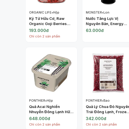
ORGANIC LIFE
•
Hộp
MONSTER
•
Lon
Kỷ Tử Hữu Cơ, Raw
Nước Tăng Lực Vị
Organic Goji Berries
Nguyên Bản, Energy
(180g) - ORGANIC LIFE
Drink, Original (500ml)
193.000đ
63.000đ
- MONSTER
Chỉ còn 2 sản phẩm
PONTHIER
•
Hộp
PONTHIER
•
Bao
Quả Acai Nghiền
Quả Lý Chua Đỏ Nguyê
Nhuyễn Đông Lạnh Hữu
Trái Đông Lạnh, Frozen
Cơ, Purée Acai Bio,
Redcurrants IQF, 2.2
648.000đ
342.000đ
Frozen Acai Berry, 2.2
lbs (1kg) - PONTHIER
Chỉ còn 2 sản phẩm
Chỉ còn 2 sản phẩm
lbs (1kg) - PONTHIER