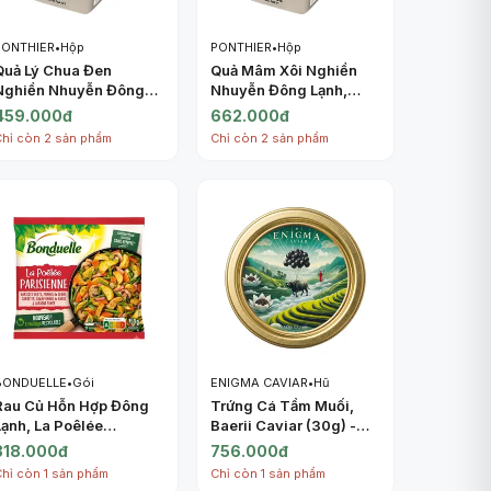
PONTHIER
•
Hộp
PONTHIER
•
Hộp
Quả Lý Chua Đen
Quả Mâm Xôi Nghiền
Nghiền Nhuyễn Đông
Nhuyễn Đông Lạnh,
Lạnh, Purée Cassis,
Purée Framboise,
459.000đ
662.000đ
Frozen Sugared
Frozen Raspberry, 2.2
Chỉ còn 2 sản phẩm
Chỉ còn 2 sản phẩm
Blackcurrant, 2.2 lbs
lbs (1kg) - PONTHIER
(1kg) - PONTHIER
BONDUELLE
•
Gói
ENIGMA CAVIAR
•
Hũ
Rau Củ Hỗn Hợp Đông
Trứng Cá Tầm Muối,
Lạnh, La Poêlée
Baerii Caviar (30g) -
Parisienne (750g) -
ENIGMA CAVIAR
318.000đ
756.000đ
BONDUELLE
Chỉ còn 1 sản phẩm
Chỉ còn 1 sản phẩm