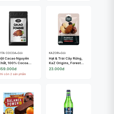
VITA COCOA
•
Gói
KAZORI
•
Gói
Bột Cacao Nguyên
Hạt & Trái Cây Rừng,
Chất, 100% Cocoa
KaZ Origins, Forest
Powder, Natural
Fruit & Nut Trail Mix,
359.000đ
23.000đ
Unsweetened (500g) -
1.06 oz (30g) - KAZORI
Chỉ còn 2 sản phẩm
VITA COCOA