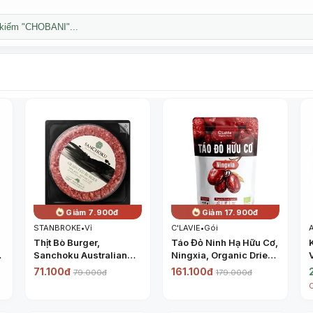
kiếm "CHOBANI"...
Giảm 7.900đ
Giảm 17.900đ
STANBROKE
•
Vỉ
C'LAVIE
•
Gói
Thịt Bò Burger,
Táo Đỏ Ninh Hạ Hữu Cơ,
Sanchoku Australian
Ningxia, Organic Dried
Beef Artisans, Grass
Jujube (450g) - C'LAVIE
71.100đ
161.100đ
79.000đ
179.000đ
Fed Burger (150g) -
STANBROKE