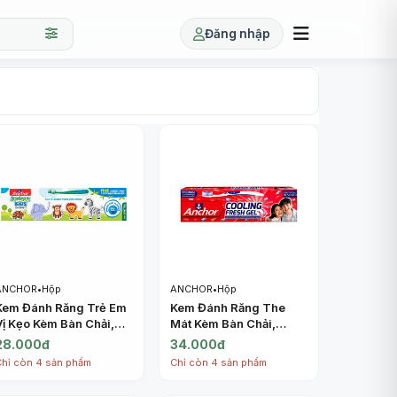
Đăng nhập
ANCHOR
•
Hộp
ANCHOR
•
Hộp
Kem Đánh Răng Trẻ Em
Kem Đánh Răng The
Vị Kẹo Kèm Bàn Chải,
Mát Kèm Bàn Chải,
Jungle Kids
Cooling Fresh Gel
28.000đ
34.000đ
Toothpaste, Bubble
Toothpaste, Toothbrush
Chỉ còn 4 sản phẩm
Chỉ còn 4 sản phẩm
Gum Flavor, Toothbrush
Included (150g) -
Included (50g) -
ANCHOR