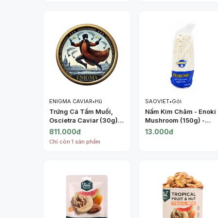
ENIGMA CAVIAR
•
Hũ
SAOVIET
•
Gói
Trứng Cá Tầm Muối,
Nấm Kim Châm - Enoki
Oscietra Caviar (30g) -
Mushroom (150g) -
ENIGMA CAVIAR
SAOVIET
811.000đ
13.000đ
Chỉ còn 1 sản phẩm