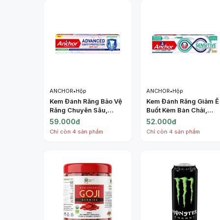
ANCHOR
•
Hộp
ANCHOR
•
Hộp
Kem Đánh Răng Bảo Vệ
Kem Đánh Răng Giảm Ê
Răng Chuyên Sâu,
Buốt Kèm Bàn Chải,
Calcium
Sensitive Toothpaste,
59.000đ
52.000đ
Hydroxyapatite
Toothbrush Included
Chỉ còn 4 sản phẩm
Chỉ còn 4 sản phẩm
Toothpaste, Advanced
(100g) - ANCHOR
Cavity Protection with
HAP, Doublemint
Flavour (150g) -
ANCHOR