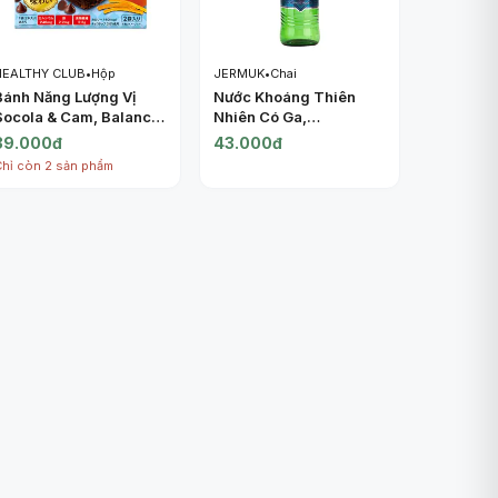
HEALTHY CLUB
•
Hộp
JERMUK
•
Chai
Bánh Năng Lượng Vị
Nước Khoáng Thiên
Socola & Cam, Balance
Nhiên Có Ga,
Power, Moist Chocolate
Carbonated Natural
39.000đ
43.000đ
& Orange Energy Bar, 2
Mineral Water (0.5L) -
Chỉ còn 2 sản phẩm
Gói (60.8g) - HEALTHY
JERMUK
CLUB