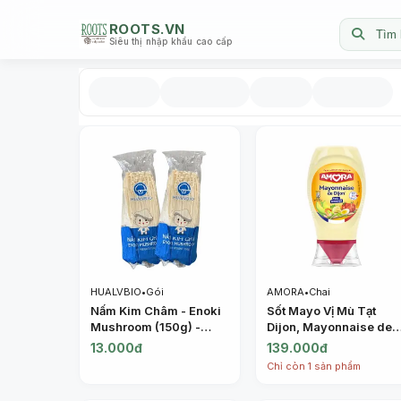
ROOTS.VN
Tìm 
Siêu thị nhập khẩu cao cấp
HUALVBIO
•
Gói
AMORA
•
Chai
Nấm Kim Châm - Enoki
Sốt Mayo Vị Mù Tạt
Mushroom (150g) -
Dijon, Mayonnaise de
HUALVBIO
Dijon (235g) - AMORA
13.000đ
139.000đ
Chỉ còn 1 sản phẩm