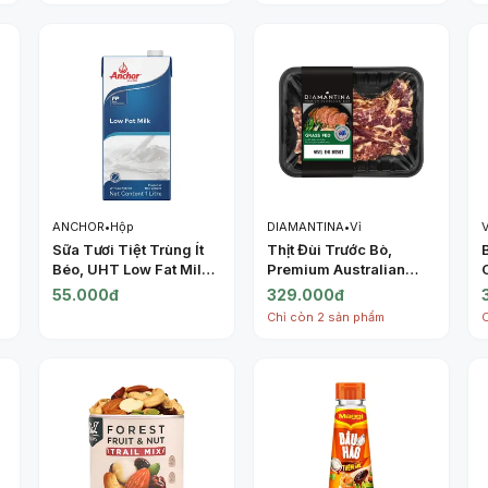
ANCHOR
•
Hộp
DIAMANTINA
•
Vỉ
Sữa Tươi Tiệt Trùng Ít
Thịt Đùi Trước Bò,
Béo, UHT Low Fat Milk
Premium Australian
(1L) - ANCHOR
Beef Grass Fed, Navel
55.000đ
329.000đ
End Brisket (500g) -
Chỉ còn 2 sản phẩm
DIAMANTINA