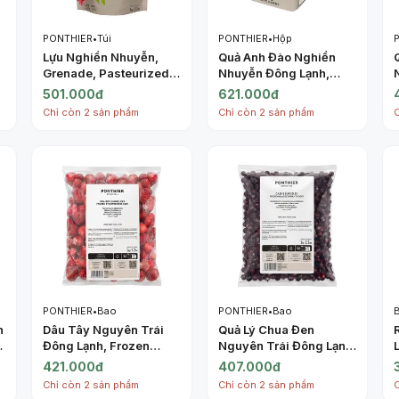
PONTHIER
•
Túi
PONTHIER
•
Hộp
Lựu Nghiền Nhuyễn,
Quả Anh Đào Nghiền
Grenade, Pasteurized
Nhuyễn Đông Lạnh,
Chilled Sugared Puree
Purée Griotte, Frozen
501.000đ
621.000đ
Pomegranate (1kg) -
Sugared Morello
Chỉ còn 2 sản phẩm
Chỉ còn 2 sản phẩm
PONTHIER
Cherry, 2.2 lbs (1kg) -
PONTHIER
PONTHIER
•
Bao
PONTHIER
•
Bao
n
Dâu Tây Nguyên Trái
Quả Lý Chua Đen
Đông Lạnh, Frozen
Nguyên Trái Đông Lạnh,
Strawberries IQF, 2.2
Frozen Blackcurrants
421.000đ
407.000đ
lbs (1kg) - PONTHIER
IQF, 2.2 lbs (1kg) -
Chỉ còn 2 sản phẩm
Chỉ còn 2 sản phẩm
PONTHIER