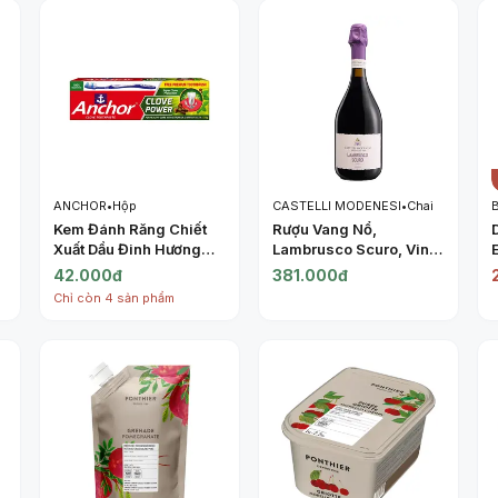
ANCHOR
•
Hộp
CASTELLI MODENESI
•
Chai
Kem Đánh Răng Chiết
Rượu Vang Nổ,
Xuất Dầu Đinh Hương
Lambrusco Scuro, Vino
Kèm Bàn Chải, Super
Frizzante Rosso
42.000đ
381.000đ
Clove Protection
Amabile, 8% (750ml) -
Chỉ còn 4 sản phẩm
Toothpaste, Clove
CASTELLI MODENESI
Power, Toothbrush
Included (175g) -
ANCHOR