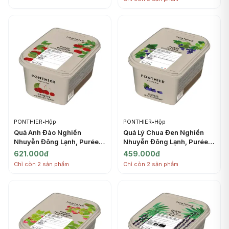
PONTHIER
PONTHIER
•
Hộp
PONTHIER
•
Hộp
Quả Anh Đào Nghiền
Quả Lý Chua Đen Nghiền
Nhuyễn Đông Lạnh, Purée
Nhuyễn Đông Lạnh, Purée
Griotte, Frozen Sugared
Cassis, Frozen Sugared
621.000đ
459.000đ
Morello Cherry, 2.2 lbs
Blackcurrant, 2.2 lbs (1kg) -
Chỉ còn 2 sản phẩm
Chỉ còn 2 sản phẩm
(1kg) - PONTHIER
PONTHIER