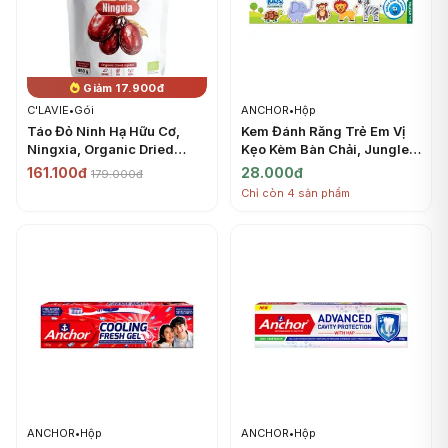
Giảm 17.900đ
C'LAVIE
•
Gói
ANCHOR
•
Hộp
Táo Đỏ Ninh Hạ Hữu Cơ,
Kem Đánh Răng Trẻ Em Vị
Ningxia, Organic Dried
Kẹo Kèm Bàn Chải, Jungle
Jujube (450g) - C'LAVIE
Kids Toothpaste, Bubble
161.100đ
28.000đ
179.000đ
Gum Flavor, Toothbrush
Chỉ còn 4 sản phẩm
Included (50g) - ANCHOR
ANCHOR
•
Hộp
ANCHOR
•
Hộp