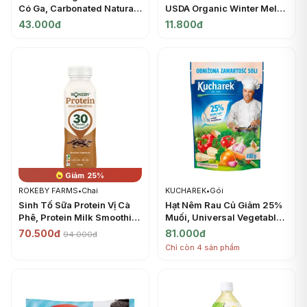
Có Ga, Carbonated Natural
USDA Organic Winter Melon
Mineral Water (0.5L) -
- SUNNY HARVEST
43.000đ
11.800đ
JERMUK
Giảm 25%
ROKEBY FARMS
•
Chai
KUCHAREK
•
Gói
Sinh Tố Sữa Protein Vị Cà
Hạt Nêm Rau Củ Giảm 25%
Phê, Protein Milk Smoothie,
Muối, Universal Vegetable
Double Espresso (425ml) -
Seasoning, 25% Less Salt
70.500đ
81.000đ
94.000đ
ROKEBY FARMS
(400g) - KUCHAREK
Chỉ còn 4 sản phẩm