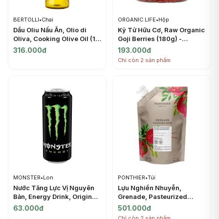
BERTOLLI
•
Chai
ORGANIC LIFE
•
Hộp
Dầu Oliu Nấu Ăn, Olio di
Kỷ Tử Hữu Cơ, Raw Organic
Oliva, Cooking Olive Oil (1L)
Goji Berries (180g) -
- BERTOLLI
ORGANIC LIFE
316.000đ
193.000đ
Chỉ còn 2 sản phẩm
MONSTER
•
Lon
PONTHIER
•
Túi
Nước Tăng Lực Vị Nguyên
Lựu Nghiền Nhuyễn,
Bản, Energy Drink, Original
Grenade, Pasteurized
(500ml) - MONSTER
Chilled Sugared Puree
63.000đ
501.000đ
Pomegranate (1kg) -
Chỉ còn 2 sản phẩm