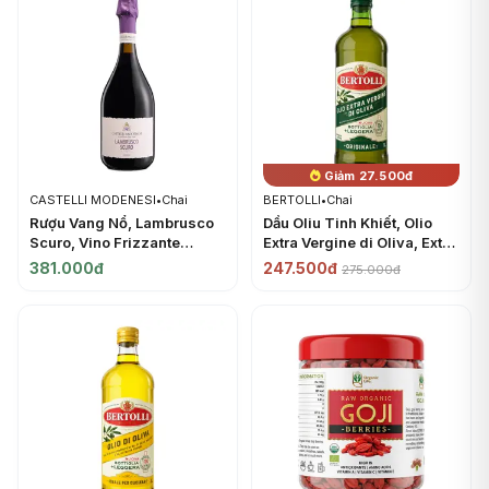
Giảm 27.500đ
CASTELLI MODENESI
•
Chai
BERTOLLI
•
Chai
Rượu Vang Nổ, Lambrusco
Dầu Oliu Tinh Khiết, Olio
Scuro, Vino Frizzante
Extra Vergine di Oliva, Extra
Rosso Amabile, 8% (750ml)
Virgin Olive Oil (1L) -
381.000đ
247.500đ
275.000đ
- CASTELLI MODENESI
BERTOLLI