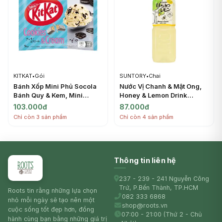
KITKAT
•
Gói
SUNTORY
•
Chai
Bánh Xốp Mini Phủ Socola
Nước Vị Chanh & Mật Ong,
Bánh Quy & Kem, Mini
Honey & Lemon Drink
Wafer Bars, Cookies &
(1500ml) - SUNTORY
103.000đ
87.000đ
Cream, 9 Thanh (104.4g) -
Chỉ còn 3 sản phẩm
Chỉ còn 4 sản phẩm
KITKAT
Thông tin liên hệ
237 - 239 - 241 Nguyễn Công
Trứ, P.Bến Thành, TP.HCM
Roots tin rằng những lựa chọn
082 333 6868
nhỏ mỗi ngày sẽ tạo nên một
shop@roots.vn
cuộc sống tốt đẹp hơn, đồng
07:00 - 21:00 (Thứ 2 - Chủ
hành cùng bạn bằng những giá trị