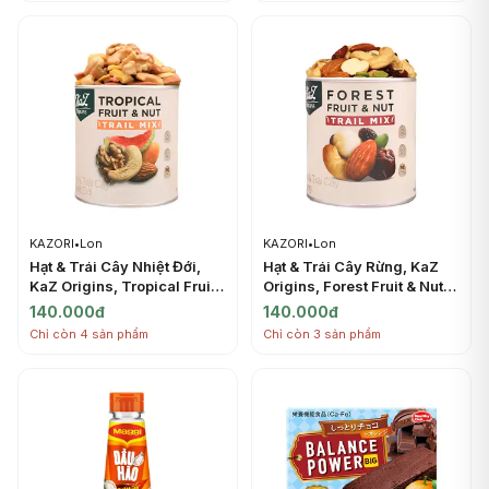
KAZORI
•
Lon
KAZORI
•
Lon
Hạt & Trái Cây Nhiệt Đới,
Hạt & Trái Cây Rừng, KaZ
KaZ Origins, Tropical Fruit
Origins, Forest Fruit & Nut
& Nut Trail Mix, 6.3 oz
Trail Mix, 6.3 oz (180g) -
140.000đ
140.000đ
(180g) - KAZORI
KAZORI
Chỉ còn 4 sản phẩm
Chỉ còn 3 sản phẩm