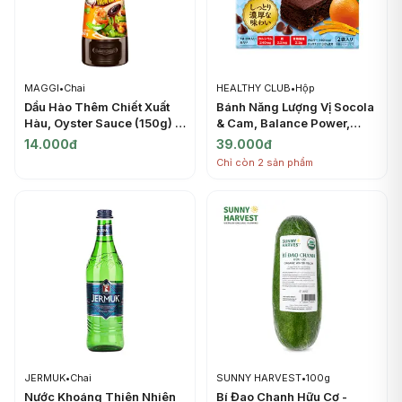
MAGGI
•
Chai
HEALTHY CLUB
•
Hộp
Dầu Hào Thêm Chiết Xuất
Bánh Năng Lượng Vị Socola
Hàu, Oyster Sauce (150g) -
& Cam, Balance Power,
MAGGI
Moist Chocolate & Orange
14.000đ
39.000đ
Energy Bar, 2 Gói (60.8g) -
Chỉ còn 2 sản phẩm
HEALTHY CLUB
JERMUK
•
Chai
SUNNY HARVEST
•
100g
Nước Khoáng Thiên Nhiên
Bí Đao Chanh Hữu Cơ -