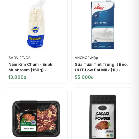
SAOVIET
•
Gói
ANCHOR
•
Hộp
Nấm Kim Châm - Enoki
Sữa Tươi Tiệt Trùng Ít Béo,
Mushroom (150g) -
UHT Low Fat Milk (1L) -
SAOVIET
ANCHOR
13.000đ
55.000đ