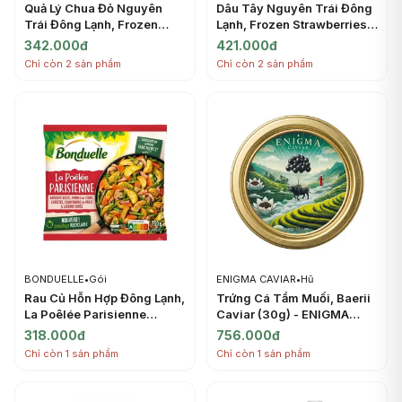
Quả Lý Chua Đỏ Nguyên
Dâu Tây Nguyên Trái Đông
Trái Đông Lạnh, Frozen
Lạnh, Frozen Strawberries
Redcurrants IQF, 2.2 lbs
IQF, 2.2 lbs (1kg) -
342.000đ
421.000đ
(1kg) - PONTHIER
PONTHIER
Chỉ còn 2 sản phẩm
Chỉ còn 2 sản phẩm
BONDUELLE
•
Gói
ENIGMA CAVIAR
•
Hũ
Rau Củ Hỗn Hợp Đông Lạnh,
Trứng Cá Tầm Muối, Baerii
La Poêlée Parisienne
Caviar (30g) - ENIGMA
(750g) - BONDUELLE
CAVIAR
318.000đ
756.000đ
Chỉ còn 1 sản phẩm
Chỉ còn 1 sản phẩm