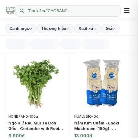
Tìm kiếm "CHOBANI"...
Danh mục
Thương hiệu
Xuất xứ
Giá
NONBRAND
•
100g
HUALVBIO
•
Gói
Ngò Rí / Rau Mùi Ta Còn
Nấm Kim Châm - Enoki
Gốc - Coriander with Roots
Mushroom (150g) -
- NONBRAND
HUALVBIO
6.900đ
13.000đ