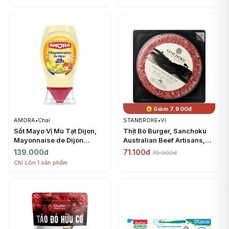
Giảm 7.900đ
AMORA
•
Chai
STANBROKE
•
Vỉ
Sốt Mayo Vị Mù Tạt Dijon,
Thịt Bò Burger, Sanchoku
Mayonnaise de Dijon
Australian Beef Artisans,
(235g) - AMORA
Grass Fed Burger (150g) -
139.000đ
71.100đ
79.000đ
STANBROKE
Chỉ còn 1 sản phẩm