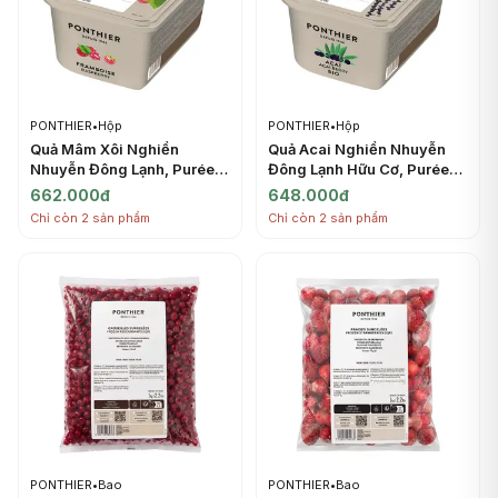
PONTHIER
•
Hộp
PONTHIER
•
Hộp
Quả Mâm Xôi Nghiền
Quả Acai Nghiền Nhuyễn
Nhuyễn Đông Lạnh, Purée
Đông Lạnh Hữu Cơ, Purée
Framboise, Frozen
Acai Bio, Frozen Acai Berry,
662.000đ
648.000đ
Raspberry, 2.2 lbs (1kg) -
2.2 lbs (1kg) - PONTHIER
Chỉ còn 2 sản phẩm
Chỉ còn 2 sản phẩm
PONTHIER
PONTHIER
•
Bao
PONTHIER
•
Bao