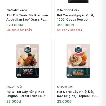
DIAMANTINA
•
Vỉ
VITA COCOA
•
Gói
Thịt Đùi Trước Bò, Premium
Bột Cacao Nguyên Chất,
Australian Beef Grass Fed,
100% Cocoa Powder,
Navel End Brisket (500g) -
Natural Unsweetened
329.000đ
359.000đ
DIAMANTINA
(500g) - VITA COCOA
Chỉ còn 2 sản phẩm
Chỉ còn 2 sản phẩm
KAZORI
•
Gói
KAZORI
•
Gói
Hạt & Trái Cây Rừng, KaZ
Hạt & Trái Cây Nhiệt Đới,
Origins, Forest Fruit & Nut
KaZ Origins, Tropical Fruit
Trail Mix, 1.06 oz (30g) -
& Nut Trail Mix, 1.06 oz
23.000đ
23.000đ
KAZORI
(30g) - KAZORI