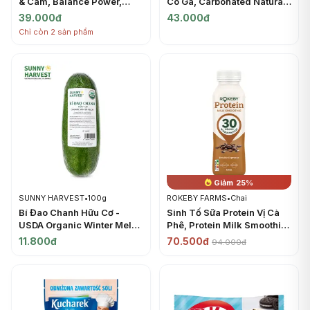
& Cam, Balance Power,
Có Ga, Carbonated Natural
Moist Chocolate & Orange
Mineral Water (0.5L) -
39.000đ
43.000đ
Energy Bar, 2 Gói (60.8g) -
JERMUK
Chỉ còn 2 sản phẩm
HEALTHY CLUB
Giảm 25%
SUNNY HARVEST
•
100g
ROKEBY FARMS
•
Chai
Bí Đao Chanh Hữu Cơ -
Sinh Tố Sữa Protein Vị Cà
USDA Organic Winter Melon
Phê, Protein Milk Smoothie,
- SUNNY HARVEST
Double Espresso (425ml) -
11.800đ
70.500đ
94.000đ
ROKEBY FARMS