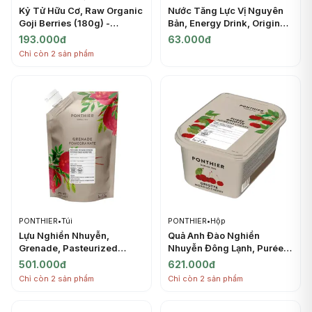
Kỷ Tử Hữu Cơ, Raw Organic
Nước Tăng Lực Vị Nguyên
Goji Berries (180g) -
Bản, Energy Drink, Original
ORGANIC LIFE
(500ml) - MONSTER
193.000đ
63.000đ
Chỉ còn 2 sản phẩm
PONTHIER
•
Túi
PONTHIER
•
Hộp
Lựu Nghiền Nhuyễn,
Quả Anh Đào Nghiền
Grenade, Pasteurized
Nhuyễn Đông Lạnh, Purée
Chilled Sugared Puree
Griotte, Frozen Sugared
501.000đ
621.000đ
Pomegranate (1kg) -
Morello Cherry, 2.2 lbs
Chỉ còn 2 sản phẩm
Chỉ còn 2 sản phẩm
PONTHIER
(1kg) - PONTHIER