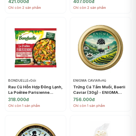
421.000đ
407.000đ
PONTHIER
(1kg) - PONTHIER
Chỉ còn 2 sản phẩm
Chỉ còn 2 sản phẩm
BONDUELLE
•
Gói
ENIGMA CAVIAR
•
Hũ
Rau Củ Hỗn Hợp Đông Lạnh,
Trứng Cá Tầm Muối, Baerii
La Poêlée Parisienne
Caviar (30g) - ENIGMA
(750g) - BONDUELLE
CAVIAR
318.000đ
756.000đ
Chỉ còn 1 sản phẩm
Chỉ còn 1 sản phẩm