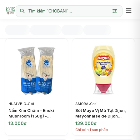
Tìm kiếm "CHOBANI"...
HUALVBIO
•
Gói
AMORA
•
Chai
Nấm Kim Châm - Enoki
Sốt Mayo Vị Mù Tạt Dijon,
Mushroom (150g) -
Mayonnaise de Dijon
HUALVBIO
(235g) - AMORA
13.000đ
139.000đ
Chỉ còn 1 sản phẩm