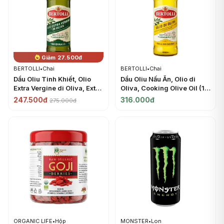
Giảm 27.500đ
BERTOLLI
•
Chai
BERTOLLI
•
Chai
Dầu Oliu Tinh Khiết, Olio
Dầu Oliu Nấu Ăn, Olio di
Extra Vergine di Oliva, Extra
Oliva, Cooking Olive Oil (1L)
Virgin Olive Oil (1L) -
- BERTOLLI
247.500đ
316.000đ
275.000đ
BERTOLLI
ORGANIC LIFE
•
Hộp
MONSTER
•
Lon