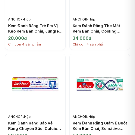
ANCHOR
•
Hộp
ANCHOR
•
Hộp
Kem Đánh Răng Trẻ Em Vị
Kem Đánh Răng The Mát
Kẹo Kèm Bàn Chải, Jungle
Kèm Bàn Chải, Cooling
Kids Toothpaste, Bubble
Fresh Gel Toothpaste,
28.000đ
34.000đ
Gum Flavor, Toothbrush
Toothbrush Included (150g)
Chỉ còn 4 sản phẩm
Chỉ còn 4 sản phẩm
Included (50g) - ANCHOR
- ANCHOR
ANCHOR
•
Hộp
ANCHOR
•
Hộp
Kem Đánh Răng Bảo Vệ
Kem Đánh Răng Giảm Ê Buốt
Răng Chuyên Sâu, Calcium
Kèm Bàn Chải, Sensitive
Hydroxyapatite Toothpaste,
Toothpaste, Toothbrush