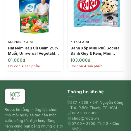
KUCHAREK
•
Gói
KITKAT
•
Gói
Hạt Nêm Rau Củ Giảm 25%
Bánh Xốp Mini Phủ Socola
Muối, Universal Vegetable
Bánh Quy & Kem, Mini
Seasoning, 25% Less Salt
Wafer Bars, Cookies &
81.000đ
103.000đ
(400g) - KUCHAREK
Cream, 9 Thanh (104.4g) -
Chỉ còn 4 sản phẩm
Chỉ còn 4 sản phẩm
KITKAT
Thông tin liên hệ
237 - 239 - 241 Nguyễn Công
Trứ, P.Bến Thành, TP.HCM
Roots tin rằng những lựa chọn
082 333 6868
nhỏ mỗi ngày sẽ tạo nên một
shop@roots.vn
cuộc sống tốt đẹp hơn, đồng
07:00 - 21:00 (Thứ 2 - Chủ
hành cùng bạn bằng những giá trị
Nhật)