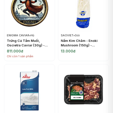
ENIGMA CAVIAR
•
Hũ
SAOVIET
•
Gói
Trứng Cá Tầm Muối,
Nấm Kim Châm - Enoki
Oscietra Caviar (30g) -
Mushroom (150g) -
ENIGMA CAVIAR
SAOVIET
811.000đ
13.000đ
Chỉ còn 1 sản phẩm