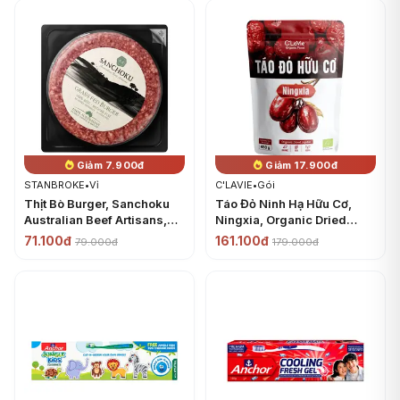
Giảm 7.900đ
Giảm 17.900đ
STANBROKE
•
Vỉ
C'LAVIE
•
Gói
Thịt Bò Burger, Sanchoku
Táo Đỏ Ninh Hạ Hữu Cơ,
Australian Beef Artisans,
Ningxia, Organic Dried
Grass Fed Burger (150g) -
Jujube (450g) - C'LAVIE
71.100đ
161.100đ
79.000đ
179.000đ
STANBROKE