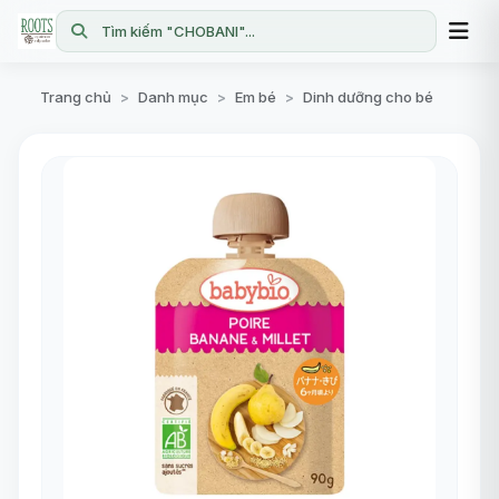
Tìm kiếm "CHOBANI"...
Trang chủ
Danh mục
Em bé
Dinh dưỡng cho bé
>
>
>