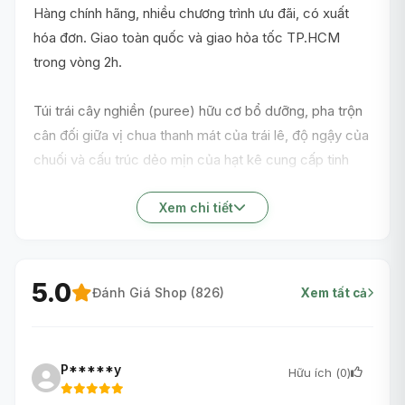
Hàng chính hãng, nhiều chương trình ưu đãi, có xuất
hóa đơn. Giao toàn quốc và giao hỏa tốc TP.HCM
trong vòng 2h.
Túi trái cây nghiền (puree) hữu cơ bổ dưỡng, pha trộn
cân đối giữa vị chua thanh mát của trái lê, độ ngậy của
chuối và cấu trúc dẻo mịn của hạt kê cung cấp tinh
bột. Món ăn đóng gói dạng túi mút hút tiện dụng không
chỉ cung cấp các loại vitamin thiết yếu mà còn là bữa
Xem chi tiết
phụ nhẹ bụng khi bé đi dạo.
5.0
Đánh Giá Shop (
826
)
Xem tất cả
P*****y
Hữu ích (
0
)