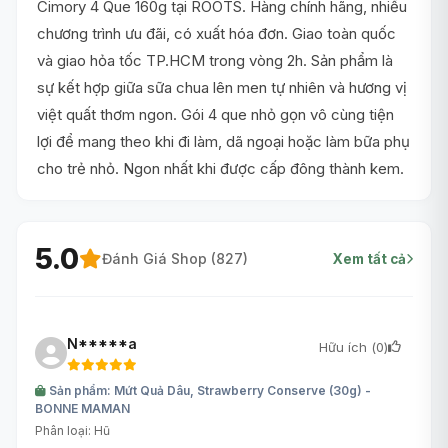
Cimory 4 Que 160g tại ROOTS. Hàng chính hãng, nhiều
chương trình ưu đãi, có xuất hóa đơn. Giao toàn quốc
và giao hỏa tốc TP.HCM trong vòng 2h. Sản phẩm là
sự kết hợp giữa sữa chua lên men tự nhiên và hương vị
việt quất thơm ngon. Gói 4 que nhỏ gọn vô cùng tiện
lợi để mang theo khi đi làm, dã ngoại hoặc làm bữa phụ
cho trẻ nhỏ. Ngon nhất khi được cấp đông thành kem.
5.0
Đánh Giá Shop (
827
)
Xem tất cả
N*****a
Hữu ích (
0
)
Sản phẩm: Mứt Quả Dâu, Strawberry Conserve (30g) -
BONNE MAMAN
Phân loại: Hũ