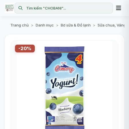
Tìm kiếm "CHOBANI"...
Trang chủ
Danh mục
Bơ sữa & Đồ lạnh
Sữa chua, Váng 
>
>
>
-20%