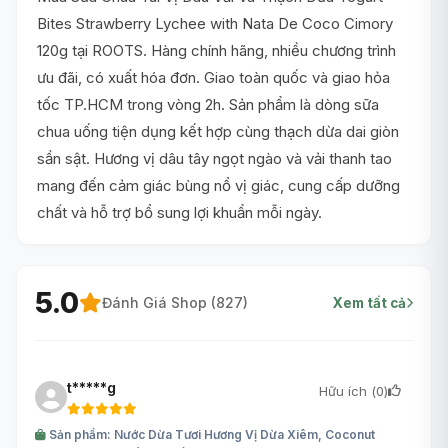
Bites Strawberry Lychee with Nata De Coco Cimory
120g tại ROOTS. Hàng chính hãng, nhiều chương trình
ưu đãi, có xuất hóa đơn. Giao toàn quốc và giao hỏa
tốc TP.HCM trong vòng 2h. Sản phẩm là dòng sữa
chua uống tiện dụng kết hợp cùng thạch dừa dai giòn
sần sật. Hương vị dâu tây ngọt ngào và vải thanh tao
mang đến cảm giác bùng nổ vị giác, cung cấp dưỡng
chất và hỗ trợ bổ sung lợi khuẩn mỗi ngày.
5.0
Đánh Giá Shop (
827
)
Xem tất cả
t*****g
Hữu ích (
0
)
Sản phẩm: Nước Dừa Tươi Hương Vị Dừa Xiêm, Coconut