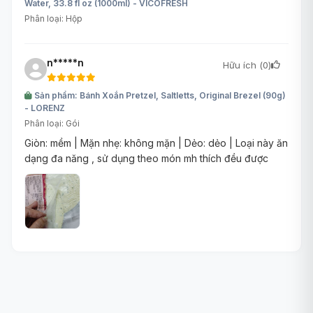
Water, 33.8 fl oz (1000ml) - VICOFRESH
Phân loại: Hộp
n*****n
Hữu ích (
0
)
Sản phẩm: Bánh Xoắn Pretzel, Saltletts, Original Brezel (90g)
- LORENZ
Phân loại: Gói
Giòn: mềm | Mặn nhẹ: không mặn | Dẻo: dẻo | Loại này ăn
dạng đa năng , sử dụng theo món mh thích đều được