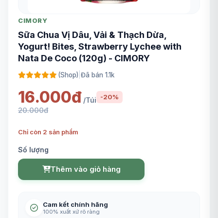
CIMORY
Sữa Chua Vị Dâu, Vải & Thạch Dừa,
Yogurt! Bites, Strawberry Lychee with
Nata De Coco (120g) - CIMORY
(Shop)
|
Đã bán 1.1k
16.000đ
-20%
/Túi
20.000đ
Chỉ còn 2 sản phẩm
Số lượng
Thêm vào giỏ hàng
Cam kết chính hãng
100% xuất xứ rõ ràng