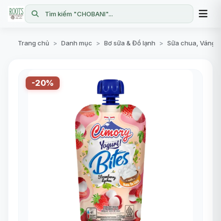
Tìm kiếm "CHOBANI"...
Trang chủ
Danh mục
Bơ sữa & Đồ lạnh
Sữa chua, Váng 
>
>
>
-20%