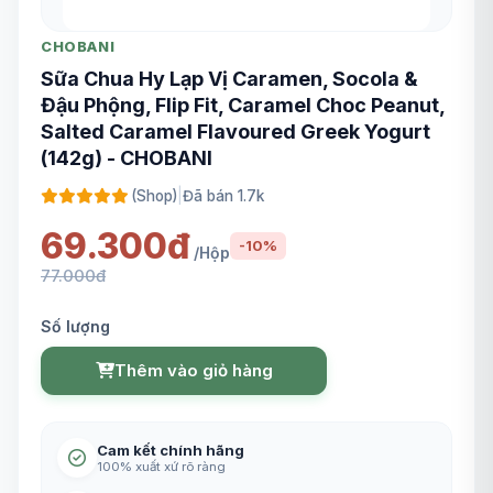
CHOBANI
Sữa Chua Hy Lạp Vị Caramen, Socola &
Đậu Phộng, Flip Fit, Caramel Choc Peanut,
Salted Caramel Flavoured Greek Yogurt
(142g) - CHOBANI
(Shop)
|
Đã bán 1.7k
69.300đ
-10%
/Hộp
77.000đ
Số lượng
Thêm vào giỏ hàng
Cam kết chính hãng
100% xuất xứ rõ ràng