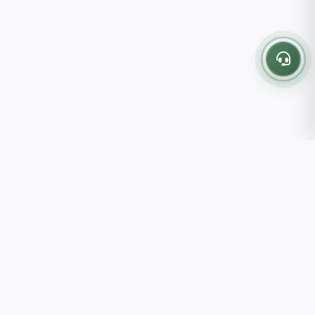
Thông tin liên hệ
237 - 239 - 241 Nguyễn Công
Trứ, P.Bến Thành, TP.HCM
Roots tin rằng những lựa chọn
082 333 6868
nhỏ mỗi ngày sẽ tạo nên một
shop@roots.vn
cuộc sống tốt đẹp hơn, đồng
07:00 - 21:00 (Thứ 2 - Chủ
hành cùng bạn bằng những giá trị