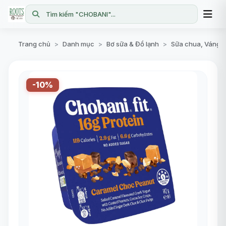
Tìm kiếm "CHOBANI"...
Trang chủ
Danh mục
Bơ sữa & Đồ lạnh
Sữa chua, Váng 
>
>
>
-10%