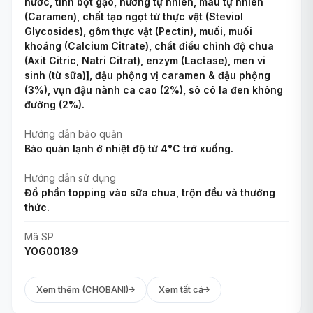
nước, tinh bột gạo, hương tự nhiên, màu tự nhiên
(Caramen), chất tạo ngọt từ thực vật (Steviol
Glycosides), gôm thực vật (Pectin), muối, muối
khoáng (Calcium Citrate), chất điều chỉnh độ chua
(Axit Citric, Natri Citrat), enzym (Lactase), men vi
sinh (từ sữa)], đậu phộng vị caramen & đậu phộng
(3%), vụn đậu nành ca cao (2%), sô cô la đen không
đường (2%).
Hướng dẫn bảo quản
Bảo quản lạnh ở nhiệt độ từ 4°C trở xuống.
Hướng dẫn sử dụng
Đổ phần topping vào sữa chua, trộn đều và thưởng
thức.
Mã SP
YOG00189
Xem thêm (CHOBANI)
Xem tất cả