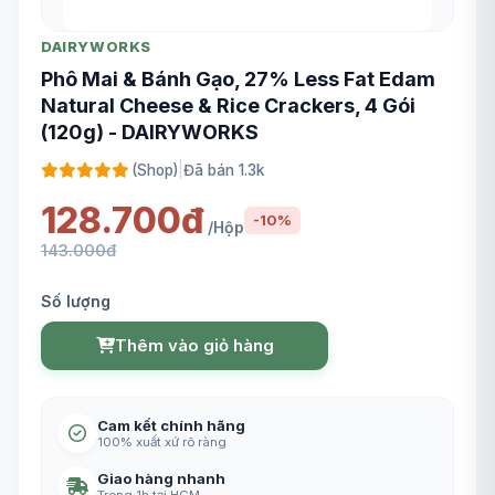
DAIRYWORKS
Phô Mai & Bánh Gạo, 27% Less Fat Edam
Natural Cheese & Rice Crackers, 4 Gói
(120g) - DAIRYWORKS
(Shop)
|
Đã bán 1.3k
128.700đ
-10%
/Hộp
143.000đ
Số lượng
Thêm vào giỏ hàng
Cam kết chính hãng
100% xuất xứ rõ ràng
Giao hàng nhanh
Trong 1h tại HCM