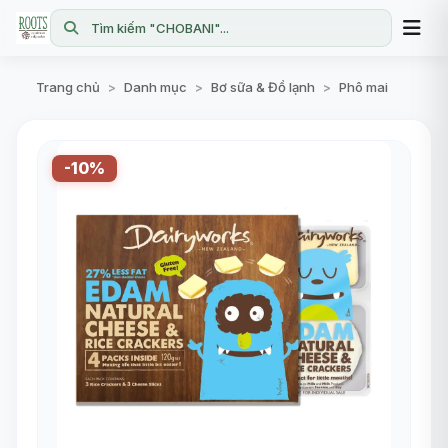
Tìm kiếm "CHOBANI"...
Trang chủ
Danh mục
Bơ sữa & Đồ lạnh
Phô mai
>
>
>
-10%