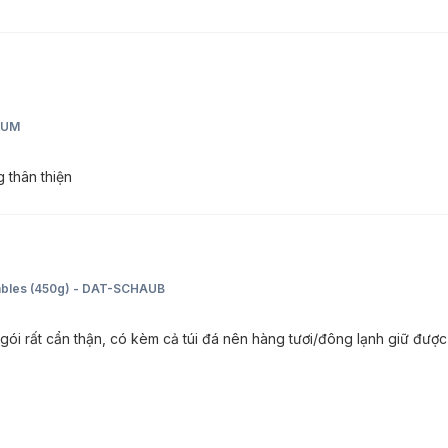
RIUM
 thân thiện
ables (450g) - DAT-SCHAUB
ói rất cẩn thận, có kèm cả túi đá nên hàng tươi/đông lạnh giữ được