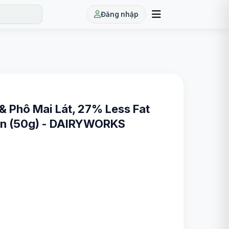
Đăng nhập
 Phô Mai Lát, 27% Less Fat
hần (50g) - DAIRYWORKS