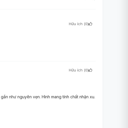
Hữu ích (
0
)
Hữu ích (
0
)
 gần như nguyên vẹn. Hình mang tính chất nhận xu.