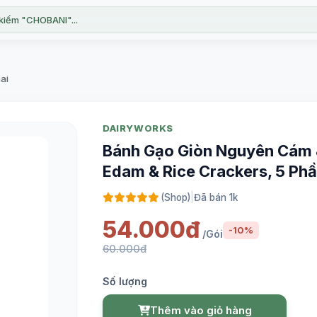
kiếm "CHOBANI"...
ai
DAIRYWORKS
Bánh Gạo Giòn Nguyên Cám &
Edam & Rice Crackers, 5 P
(Shop)
|
Đã bán 1k
54.000đ
-10%
/Gói
60.000đ
Số lượng
Thêm vào giỏ hàng