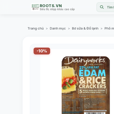
ROOTS.VN
Tìm 
Siêu thị nhập khẩu cao cấp
Trang chủ
Danh mục
Bơ sữa & Đồ lạnh
Phô m
>
>
>
-10%