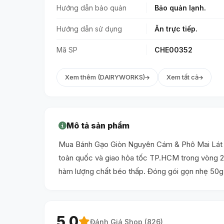
Hướng dẫn bảo quản
Bảo quản lạnh.
Hướng dẫn sử dụng
Ăn trực tiếp.
Mã SP
CHE00352
Xem thêm (DAIRYWORKS)
Xem tất cả
Mô tả sản phẩm
Mua Bánh Gạo Giòn Nguyên Cám & Phô Mai Lát Ít
toàn quốc và giao hỏa tốc TP.HCM trong vòng 2h
hàm lượng chất béo thấp. Đóng gói gọn nhẹ 50g 
5.0
Đánh Giá Shop (
826
)