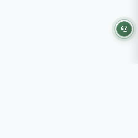
Thông tin liên hệ
237 - 239 - 241 Nguyễn Công
Trứ, P.Bến Thành, TP.HCM
Roots tin rằng những lựa chọn
082 333 6868
nhỏ mỗi ngày sẽ tạo nên một
shop@roots.vn
cuộc sống tốt đẹp hơn, đồng
07:00 - 21:00 (Thứ 2 - Chủ