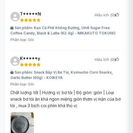
T*****N
Hữu ích (
0
)
Sản phẩm: Kẹo Cà Phê Không Đường, UHA Sugar Free
Coffee Candy, Black & Latte (62.4g) - MIKAKUTO TOKUNO
Phân loại: Gói
K*****y
Hữu ích (
0
)
Sản phẩm: Snack Bắp Vị Bơ Tỏi, Koimucho Corn Snacks,
Garlic Butter (60g) - KOIKEYA
Phân loại: Gói
Chất lượng: tốt | Hương vị: bơ tỏi | Độ giòn: giòn | Loại
snack bơ tỏi ăn khá ngon miệng giòn thơm vị mặn của bơ
tỏi , mua 3 bịch coi phím khá thú vị