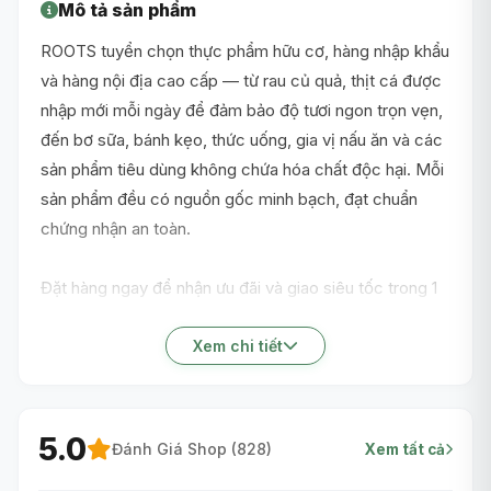
Mô tả sản phẩm
ROOTS tuyển chọn thực phẩm hữu cơ, hàng nhập khẩu
và hàng nội địa cao cấp — từ rau củ quả, thịt cá được
nhập mới mỗi ngày để đảm bảo độ tươi ngon trọn vẹn,
đến bơ sữa, bánh kẹo, thức uống, gia vị nấu ăn và các
sản phẩm tiêu dùng không chứa hóa chất độc hại. Mỗi
sản phẩm đều có nguồn gốc minh bạch, đạt chuẩn
chứng nhận an toàn.
Đặt hàng ngay để nhận ưu đãi và giao siêu tốc trong 1
giờ nội thành TP.HCM!
Xem chi tiết
5.0
Đánh Giá Shop (
828
)
Xem tất cả