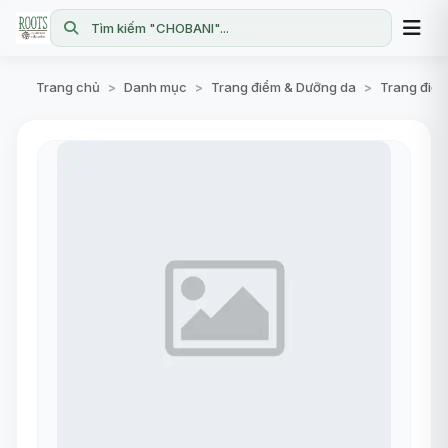
Tìm kiếm "CHOBANI"...
Trang chủ
Danh mục
Trang điểm & Dưỡng da
Trang điể
>
>
>