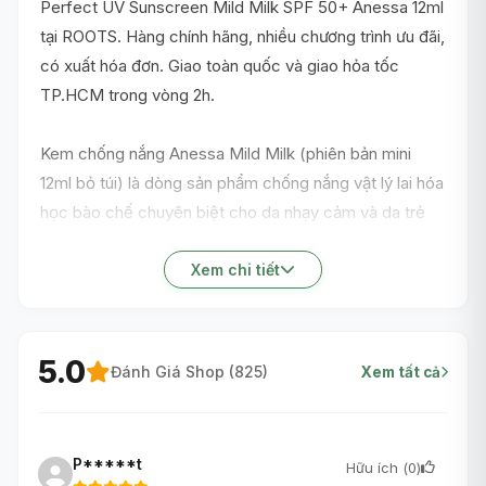
Perfect UV Sunscreen Mild Milk SPF 50+ Anessa 12ml
tại ROOTS. Hàng chính hãng, nhiều chương trình ưu đãi,
có xuất hóa đơn. Giao toàn quốc và giao hỏa tốc
TP.HCM trong vòng 2h.
Kem chống nắng Anessa Mild Milk (phiên bản mini
12ml bỏ túi) là dòng sản phẩm chống nắng vật lý lai hóa
học bào chế chuyên biệt cho da nhạy cảm và da trẻ
em. Sở hữu công thức "5 KHÔNG": Không cồn, không
màu, không mùi, không paraben, không dầu khoáng.
Xem chi tiết
Công nghệ Smooth Protect giúp màng lọc tia UV bền
vững, bảo vệ da tối đa (SPF 50+ / PA++++) mà vẫn
siêu nhẹ dịu, không bít tắc lỗ chân lông.
5.0
Đánh Giá Shop (
825
)
Xem tất cả
P*****t
Hữu ích (
0
)