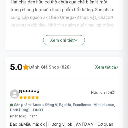
Hạt chia đen hữu cơ thô chưa qua chế biến là một
trong những loại siêu thực phẩm bổ dưỡng. Sản phẩm
cung cấp nguồn axit béo Omega-3 thực vật, chất xơ
và protein dồi dào. Nhờ tính ngậm nước tạo lớp màng
gel tự nhiên, hạt chia giúp duy trì cảm giác no lâu, tăng
cường tiêu hóa. Gói 250g thiết kế khóa zip nhỏ gọn,
Xem chi tiết
linh hoạt bổ sung dinh dưỡng mọi lúc mọi nơi.
5.0
Đánh Giá Shop (
828
)
Xem tất cả
N*****o
Hữu ích (
0
)
Sản phẩm: Socola Đắng Vị Bạc Hà, Excellence, Mint Intense,
Dark (100g) - LINDT
Phân loại: Thanh
Bao bì/Mẫu mã: ok | Hương vị: ok | ANTD.VN - Cơ quan