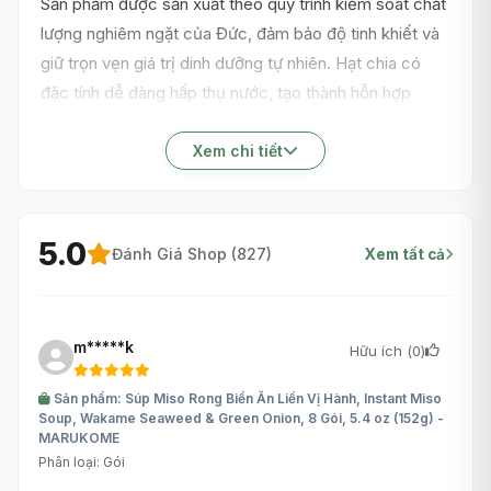
Sản phẩm được sản xuất theo quy trình kiểm soát chất
lượng nghiêm ngặt của Đức, đảm bảo độ tinh khiết và
giữ trọn vẹn giá trị dinh dưỡng tự nhiên. Hạt chia có
đặc tính dễ dàng hấp thụ nước, tạo thành hỗn hợp
dạng gel và thường được sử dụng như một nguyên liệu
linh hoạt trong các món sinh tố, sữa chua, cháo yến
Xem chi tiết
mạch hoặc các món nướng tại gia.
5.0
Đánh Giá Shop (
827
)
Xem tất cả
m*****k
Hữu ích (
0
)
Sản phẩm: Súp Miso Rong Biển Ăn Liền Vị Hành, Instant Miso
Soup, Wakame Seaweed & Green Onion, 8 Gói, 5.4 oz (152g) -
MARUKOME
Phân loại: Gói