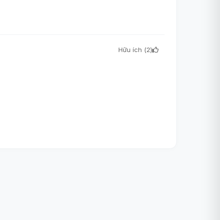
Hữu ích (
2
)