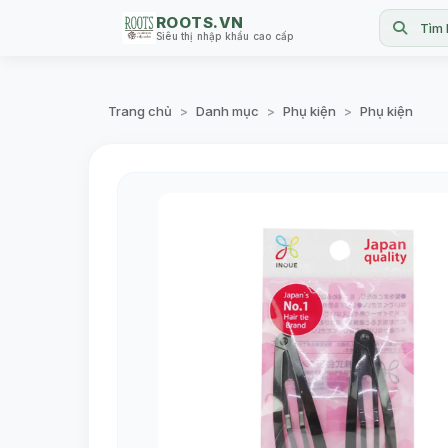
ROOTS.VN
Tìm 
Siêu thị nhập khẩu cao cấp
Trang chủ
Danh mục
Phụ kiện
Phụ kiện
>
>
>