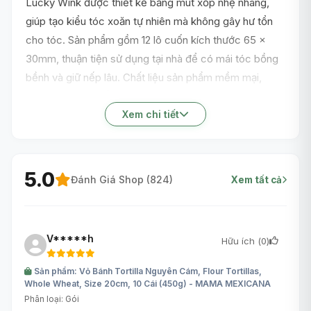
Lucky Wink được thiết kế bằng mút xốp nhẹ nhàng,
giúp tạo kiểu tóc xoăn tự nhiên mà không gây hư tổn
cho tóc. Sản phẩm gồm 12 lô cuốn kích thước 65 x
30mm, thuận tiện sử dụng tại nhà để có mái tóc bồng
bềnh và giữ nếp lâu. Chất liệu sản phẩm mềm mại,
không gây đau đầu khi sử dụng trong thời gian dài. Đây
là phụ kiện chăm sóc tóc cần thiết cho nhu cầu tạo
Xem chi tiết
kiểu hàng ngày của bạn.
5.0
Đánh Giá Shop (
824
)
Xem tất cả
V*****h
Hữu ích (
0
)
Sản phẩm: Vỏ Bánh Tortilla Nguyên Cám, Flour Tortillas,
Whole Wheat, Size 20cm, 10 Cái (450g) - MAMA MEXICANA
Phân loại: Gói