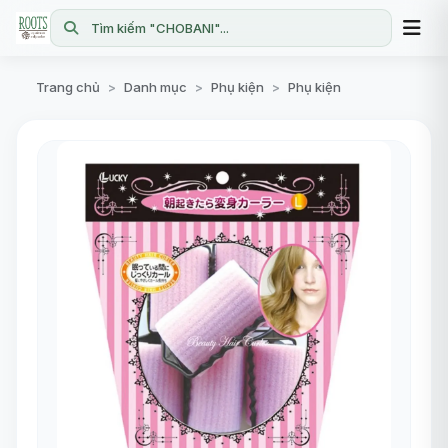
Tìm kiếm "CHOBANI"...
Trang chủ
Danh mục
Phụ kiện
Phụ kiện
>
>
>