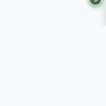
Thông tin liên hệ
237 - 239 - 241 Nguyễn Công
Trứ, P.Bến Thành, TP.HCM
Roots tin rằng những lựa chọn
082 333 6868
nhỏ mỗi ngày sẽ tạo nên một
shop@roots.vn
cuộc sống tốt đẹp hơn, đồng
07:00 - 21:00 (Thứ 2 - Chủ
hành cùng bạn bằng những giá trị
Nhật)
chân thật và chất lượng bền vững.