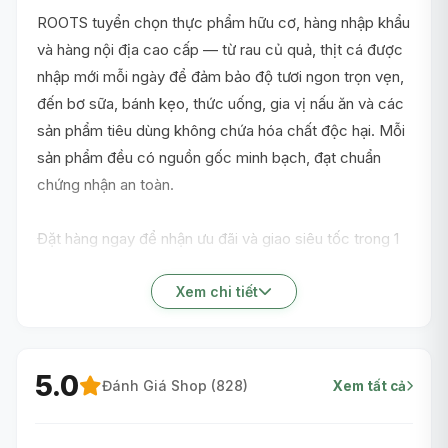
ROOTS tuyển chọn thực phẩm hữu cơ, hàng nhập khẩu
và hàng nội địa cao cấp — từ rau củ quả, thịt cá được
nhập mới mỗi ngày để đảm bảo độ tươi ngon trọn vẹn,
đến bơ sữa, bánh kẹo, thức uống, gia vị nấu ăn và các
sản phẩm tiêu dùng không chứa hóa chất độc hại. Mỗi
sản phẩm đều có nguồn gốc minh bạch, đạt chuẩn
chứng nhận an toàn.
Đặt hàng ngay để nhận ưu đãi và giao siêu tốc trong 1
giờ nội thành TP.HCM!
Xem chi tiết
5.0
Đánh Giá Shop (
828
)
Xem tất cả