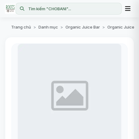
Tìm kiếm "CHOBANI"...
Trang chủ
Danh mục
Organic Juice Bar
Organic Juice B
>
>
>