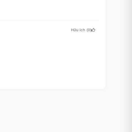
Hữu ích (
0
)