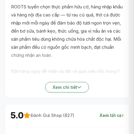
ROOTS tuyển chọn thực phẩm hữu cơ, hàng nhập khẩu
và hàng nội địa cao cấp — từ rau củ quả, thịt cá được
nhập mới mỗi ngày để đảm bảo độ tươi ngon trọn vẹn,
đến bơ sữa, bánh kẹo, thức uống, gia vị nấu ăn và các
sản phẩm tiêu dùng không chứa hóa chất độc hại. Mỗi
sản phẩm đều có nguồn gốc minh bạch, đạt chuẩn
chứng nhận an toàn.
Đặt hàng ngay để nhận ưu đãi và giao siêu tốc trong 1
giờ nội thành TP.HCM!
Xem chi tiết
5.0
Đánh Giá Shop (
827
)
Xem tất cả