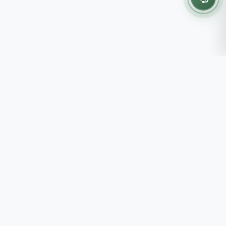
Thông tin liên hệ
237 - 239 - 241 Nguyễn Công
Trứ, P.Bến Thành, TP.HCM
Roots tin rằng những lựa chọn
082 333 6868
nhỏ mỗi ngày sẽ tạo nên một
shop@roots.vn
cuộc sống tốt đẹp hơn, đồng
07:00 - 21:00 (Thứ 2 - Chủ
hành cùng bạn bằng những giá trị
Nhật)
chân thật và chất lượng bền vững.