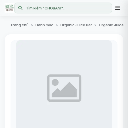
Tìm kiếm "CHOBANI"...
Trang chủ
Danh mục
Organic Juice Bar
Organic Juice B
>
>
>