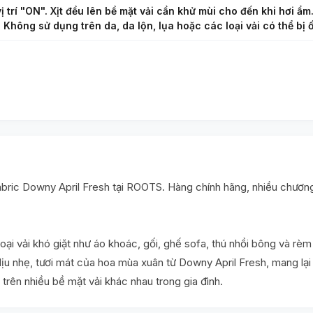
ị trí "ON". Xịt đều lên bề mặt vải cần khử mùi cho đến khi hơi ẩ
. Không sử dụng trên da, da lộn, lụa hoặc các loại vải có thể bị 
c Downy April Fresh tại ROOTS. Hàng chính hãng, nhiều chương t
loại vải khó giặt như áo khoác, gối, ghế sofa, thú nhồi bông và r
dịu nhẹ, tươi mát của hoa mùa xuân từ Downy April Fresh, mang lại
 trên nhiều bề mặt vải khác nhau trong gia đình.