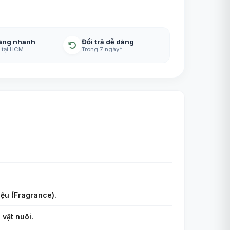
àng nhanh
Đổi trả dễ dàng
 tại HCM
Trong 7 ngày*
iệu (Fragrance).
 vật nuôi.