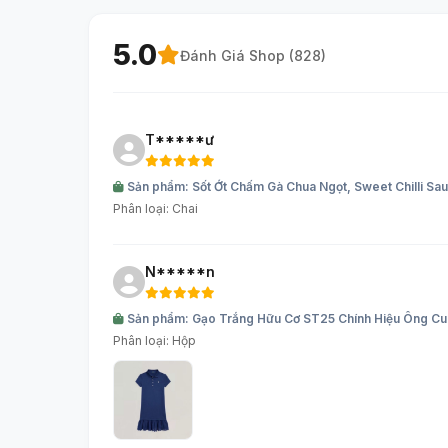
5.0
Đánh Giá Shop (
828
)
T*****ư
Sản phẩm: Sốt Ớt Chấm Gà Chua Ngọt, Sweet Chilli S
Phân loại: Chai
N*****n
Sản phẩm: Gạo Trắng Hữu Cơ ST25 Chính Hiệu Ông Cu
Phân loại: Hộp