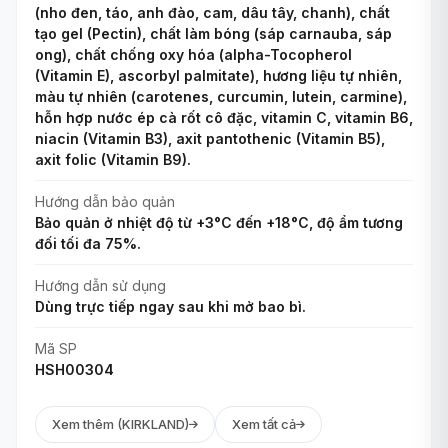
(nho đen, táo, anh đào, cam, dâu tây, chanh), chất
tạo gel (Pectin), chất làm bóng (sáp carnauba, sáp
ong), chất chống oxy hóa (alpha-Tocopherol
(Vitamin E), ascorbyl palmitate), hương liệu tự nhiên,
màu tự nhiên (carotenes, curcumin, lutein, carmine),
hỗn hợp nước ép cà rốt cô đặc, vitamin C, vitamin B6,
niacin (Vitamin B3), axit pantothenic (Vitamin B5),
axit folic (Vitamin B9).
Hướng dẫn bảo quản
Bảo quản ở nhiệt độ từ +3°C đến +18°C, độ ẩm tương
đối tối đa 75%.
Hướng dẫn sử dụng
Dùng trực tiếp ngay sau khi mở bao bì.
Mã SP
HSH00304
Xem thêm (KIRKLAND)
Xem tất cả