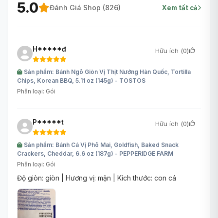
5.0
Đánh Giá Shop (
826
)
Xem tất cả
H*****đ
Hữu ích (
0
)
Sản phẩm: Bánh Ngô Giòn Vị Thịt Nướng Hàn Quốc, Tortilla
Chips, Korean BBQ, 5.11 oz (145g) - TOSTOS
Phân loại: Gói
P*****t
Hữu ích (
0
)
Sản phẩm: Bánh Cá Vị Phô Mai, Goldfish, Baked Snack
Crackers, Cheddar, 6.6 oz (187g) - PEPPERIDGE FARM
Phân loại: Gói
Độ giòn: giòn | Hương vị: mặn | Kích thước: con cá