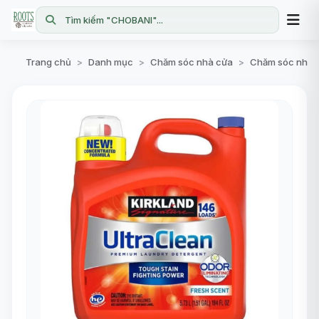
Tìm kiếm "CHOBANI"...
Trang chủ
Danh mục
Chăm sóc nhà cửa
Chăm sóc nhà 
>
>
>