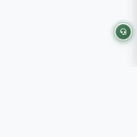
Thông tin liên hệ
237 - 239 - 241 Nguyễn Công
Trứ, P.Bến Thành, TP.HCM
Roots tin rằng những lựa chọn
082 333 6868
nhỏ mỗi ngày sẽ tạo nên một
shop@roots.vn
cuộc sống tốt đẹp hơn, đồng