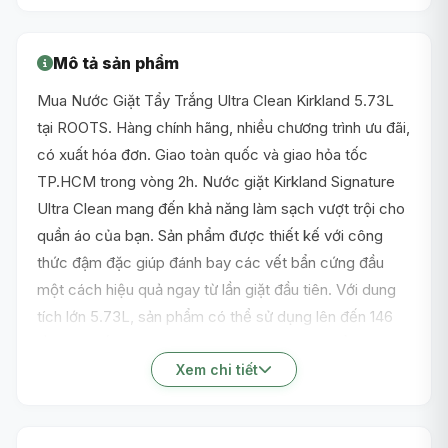
Mô tả sản phẩm
Mua Nước Giặt Tẩy Trắng Ultra Clean Kirkland 5.73L
tại ROOTS. Hàng chính hãng, nhiều chương trình ưu đãi,
có xuất hóa đơn. Giao toàn quốc và giao hỏa tốc
TP.HCM trong vòng 2h. Nước giặt Kirkland Signature
Ultra Clean mang đến khả năng làm sạch vượt trội cho
quần áo của bạn. Sản phẩm được thiết kế với công
thức đậm đặc giúp đánh bay các vết bẩn cứng đầu
một cách hiệu quả ngay từ lần giặt đầu tiên. Với dung
tích lớn 5.73L, sản phẩm có thể sử dụng lên đến 146
lần giặt, tiết kiệm chi phí cho gia đình. Sản phẩm phù
hợp cho nhiều loại vải và an toàn khi sử dụng cho cả
Xem chi tiết
máy giặt cửa trước và cửa trên.